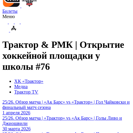
Билеты
Меню
Трактор & РМК | Открытие
хоккейной площадки у
школы #76
ХК «Трактор»
Медиа
Трактор TV
25/26. Обзор матча | «Ак Барс» vs «Трактор» | Гол Чайковски и
финальный матч сезона
1 апреля 2026
25/26. Обзор матча | «Трактор» vs «Ак Барс» | Голы Ливо и
Джиошвили
30 марта 2026