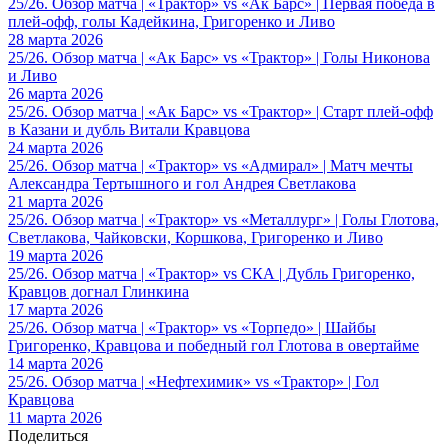
25/26. Обзор матча | «Трактор» vs «Ак Барс» | Первая победа в
плей-офф, голы Кадейкина, Григоренко и Ливо
28 марта 2026
25/26. Обзор матча | «Ак Барс» vs «Трактор» | Голы Никонова
и Ливо
26 марта 2026
25/26. Обзор матча | «Ак Барс» vs «Трактор» | Старт плей-офф
в Казани и дубль Витали Кравцова
24 марта 2026
25/26. Обзор матча | «Трактор» vs «Адмирал» | Матч мечты
Александра Тертышного и гол Андрея Светлакова
21 марта 2026
25/26. Обзор матча | «Трактор» vs «Металлург» | Голы Глотова,
Светлакова, Чайковски, Коршкова, Григоренко и Ливо
19 марта 2026
25/26. Обзор матча | «Трактор» vs СКА | Дубль Григоренко,
Кравцов догнал Глинкина
17 марта 2026
25/26. Обзор матча | «Трактор» vs «Торпедо» | Шайбы
Григоренко, Кравцова и победный гол Глотова в овертайме
14 марта 2026
25/26. Обзор матча | «Нефтехимик» vs «Трактор» | Гол
Кравцова
11 марта 2026
Поделиться