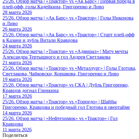
25/26. Обзор матча | «Трактор» vs «Ак Барс» | Первая победа в
плей-офф, голы Кадейкина, Григоренко и Ливо
28 марта 2026
25/26. Обзор матча | «Ак Барс» vs «Трактор» | Голы Никонова
и Ливо
26 марта 2026
25/26. Обзор матча | «Ак Барс» vs «Трактор» | Старт плей-офф
в Казани и дубль Витали Кравцова
24 марта 2026
25/26. Обзор матча | «Трактор» vs «Адмирал» | Матч мечты
Александра Тертышного и гол Андрея Светлакова
21 марта 2026
25/26. Обзор матча | «Трактор» vs «Металлург» | Голы Глотова,
Светлакова, Чайковски, Коршкова, Григоренко и Ливо
19 марта 2026
25/26. Обзор матча | «Трактор» vs СКА | Дубль Григоренко,
Кравцов догнал Глинкина
17 марта 2026
25/26. Обзор матча | «Трактор» vs «Торпедо» | Шайбы
Григоренко, Кравцова и победный гол Глотова в овертайме
14 марта 2026
25/26. Обзор матча | «Нефтехимик» vs «Трактор» | Гол
Кравцова
11 марта 2026
Поделиться