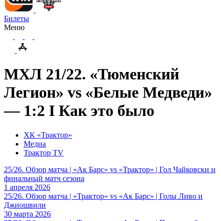
Билеты
Меню
МХЛ 21/22. «Тюменский
Легион» vs «Белые Медведи»
— 1:2 I Как это было
ХК «Трактор»
Медиа
Трактор TV
25/26. Обзор матча | «Ак Барс» vs «Трактор» | Гол Чайковски и
финальный матч сезона
1 апреля 2026
25/26. Обзор матча | «Трактор» vs «Ак Барс» | Голы Ливо и
Джиошвили
30 марта 2026