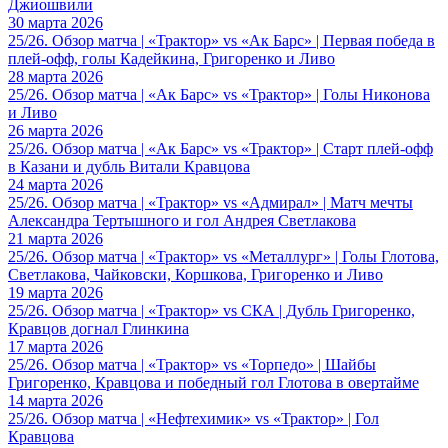
Джиошвили
30 марта 2026
25/26. Обзор матча | «Трактор» vs «Ак Барс» | Первая победа в
плей-офф, голы Кадейкина, Григоренко и Ливо
28 марта 2026
25/26. Обзор матча | «Ак Барс» vs «Трактор» | Голы Никонова
и Ливо
26 марта 2026
25/26. Обзор матча | «Ак Барс» vs «Трактор» | Старт плей-офф
в Казани и дубль Витали Кравцова
24 марта 2026
25/26. Обзор матча | «Трактор» vs «Адмирал» | Матч мечты
Александра Тертышного и гол Андрея Светлакова
21 марта 2026
25/26. Обзор матча | «Трактор» vs «Металлург» | Голы Глотова,
Светлакова, Чайковски, Коршкова, Григоренко и Ливо
19 марта 2026
25/26. Обзор матча | «Трактор» vs СКА | Дубль Григоренко,
Кравцов догнал Глинкина
17 марта 2026
25/26. Обзор матча | «Трактор» vs «Торпедо» | Шайбы
Григоренко, Кравцова и победный гол Глотова в овертайме
14 марта 2026
25/26. Обзор матча | «Нефтехимик» vs «Трактор» | Гол
Кравцова