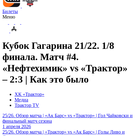
Билеты
Меню
Кубок Гагарина 21/22. 1/8
финала. Матч #4.
«Нефтехимик» vs «Трактор»
– 2:3 | Как это было
ХК «Трактор»
Медиа
Трактор TV
25/26. Обзор матча | «Ак Барс» vs «Трактор» | Гол Чайковски и
финальный матч сезона
1 апреля 2026
25/26. Обзор матча | «Трактор» vs «Ак Барс» | Голы Ливо и