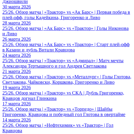
Джиошвили
30 марта 2026
25/26. Обзор матча | «Трактор» vs «Ак Барс» | Первая победа в
плей-офф, голы Кадейкина, Григоренко и Ливо
28 марта 2026
25/26. Обзор матча | «Ак Барс» vs «Трактор» | Голы Никонова
и Ливо
26 марта 2026
25/26. Обзор матча | «Ак Барс» vs «Трактор» | Старт плей-офф
в Казани и дубль Витали Кравцова
24 марта 2026
25/26. Обзор матча | «Трактор» vs «Адмирал» | Матч мечты
Александра Тертышного и гол Андрея Светлакова
21 марта 2026
25/26. Обзор матча | «Трактор» vs «Металлург» | Голы Глотова,
Светлакова, Чайковски, Коршкова, Григоренко и Ливо
19 марта 2026
25/26. Обзор матча | «Трактор» vs СКА | Дубль Григоренко,
Кравцов догнал Глинкина
17 марта 2026
25/26. Обзор матча | «Трактор» vs «Торпедо» | Шайбы
Григоренко, Кравцова и победный гол Глотова в овертайме
14 марта 2026
25/26. Обзор матча | «Нефтехимик» vs «Трактор» | Гол
Кравцова