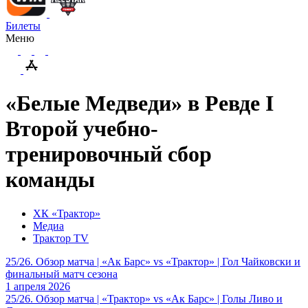
Билеты
Меню
«Белые Медведи» в Ревде I
Второй учебно-
тренировочный сбор
команды
ХК «Трактор»
Медиа
Трактор TV
25/26. Обзор матча | «Ак Барс» vs «Трактор» | Гол Чайковски и
финальный матч сезона
1 апреля 2026
25/26. Обзор матча | «Трактор» vs «Ак Барс» | Голы Ливо и