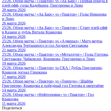
25/26. Обзор матча | «Трактор» vs «Ак Барс» | Первая победа в
плей-офф, голы Кадейкина, Григоренко и Ливо
28 марта 2026
25/26. Обзор матча | «Ак Барс» vs «Трактор» | Голы Никонова
и Ливо
26 марта 2026
25/26. Обзор матча | «Ак Барс» vs «Трактор» | Старт плей-офф
в Казани и дубль Витали Кравцова
24 марта 2026
25/26. Обзор матча | «Трактор» vs «Адмирал» | Матч мечты
Александра Тертышного и гол Андрея Светлакова
21 марта 2026
25/26. Обзор матча | «Трактор» vs «Металлург» | Голы Глотова,
Светлакова, Чайковски, Коршкова, Григоренко и Ливо
19 марта 2026
25/26. Обзор матча | «Трактор» vs СКА | Дубль Григоренко,
Кравцов догнал Глинкина
17 марта 2026
25/26. Обзор матча | «Трактор» vs «Торпедо» | Шайбы
Григоренко, Кравцова и победный гол Глотова в овертайме
14 марта 2026
25/26. Обзор матча | «Нефтехимик» vs «Трактор» | Гол
Кравцова
11 марта 2026
Поделиться