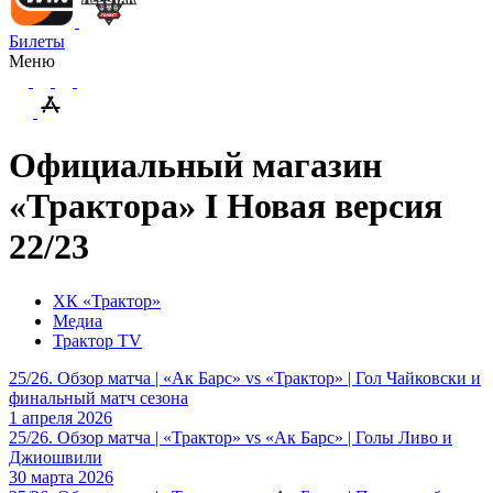
Билеты
Меню
Официальный магазин
«Трактора» I Новая версия
22/23
ХК «Трактор»
Медиа
Трактор TV
25/26. Обзор матча | «Ак Барс» vs «Трактор» | Гол Чайковски и
финальный матч сезона
1 апреля 2026
25/26. Обзор матча | «Трактор» vs «Ак Барс» | Голы Ливо и
Джиошвили
30 марта 2026