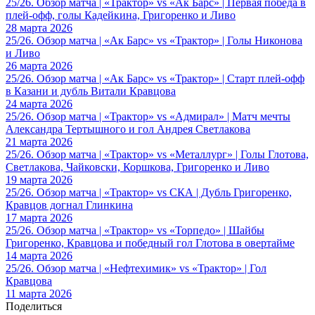
25/26. Обзор матча | «Трактор» vs «Ак Барс» | Первая победа в
плей-офф, голы Кадейкина, Григоренко и Ливо
28 марта 2026
25/26. Обзор матча | «Ак Барс» vs «Трактор» | Голы Никонова
и Ливо
26 марта 2026
25/26. Обзор матча | «Ак Барс» vs «Трактор» | Старт плей-офф
в Казани и дубль Витали Кравцова
24 марта 2026
25/26. Обзор матча | «Трактор» vs «Адмирал» | Матч мечты
Александра Тертышного и гол Андрея Светлакова
21 марта 2026
25/26. Обзор матча | «Трактор» vs «Металлург» | Голы Глотова,
Светлакова, Чайковски, Коршкова, Григоренко и Ливо
19 марта 2026
25/26. Обзор матча | «Трактор» vs СКА | Дубль Григоренко,
Кравцов догнал Глинкина
17 марта 2026
25/26. Обзор матча | «Трактор» vs «Торпедо» | Шайбы
Григоренко, Кравцова и победный гол Глотова в овертайме
14 марта 2026
25/26. Обзор матча | «Нефтехимик» vs «Трактор» | Гол
Кравцова
11 марта 2026
Поделиться