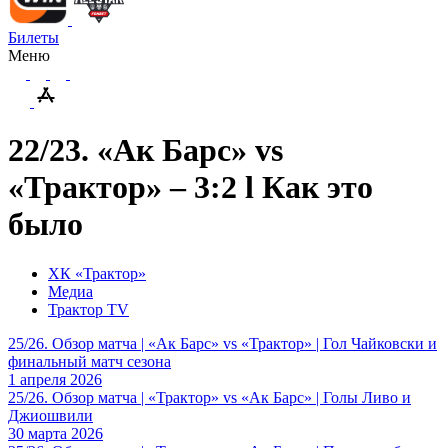
Билеты
Меню
22/23. «Ак Барс» vs
«Трактор» – 3:2 l Как это
было
ХК «Трактор»
Медиа
Трактор TV
25/26. Обзор матча | «Ак Барс» vs «Трактор» | Гол Чайковски и
финальный матч сезона
1 апреля 2026
25/26. Обзор матча | «Трактор» vs «Ак Барс» | Голы Ливо и
Джиошвили
30 марта 2026