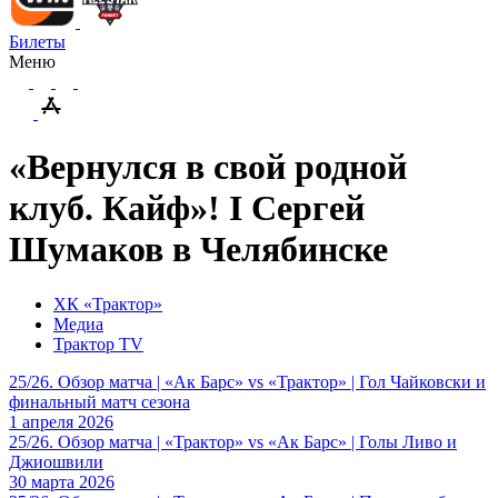
Билеты
Меню
«Вернулся в свой родной
клуб. Кайф»! I Сергей
Шумаков в Челябинске
ХК «Трактор»
Медиа
Трактор TV
25/26. Обзор матча | «Ак Барс» vs «Трактор» | Гол Чайковски и
финальный матч сезона
1 апреля 2026
25/26. Обзор матча | «Трактор» vs «Ак Барс» | Голы Ливо и
Джиошвили
30 марта 2026