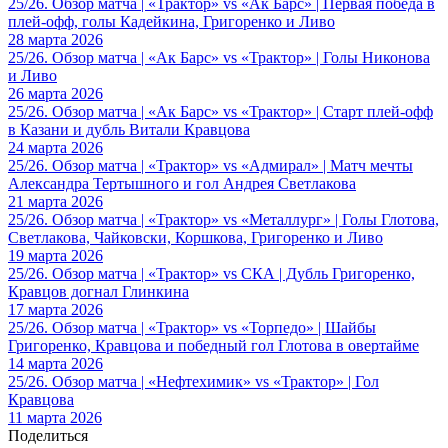
25/26. Обзор матча | «Трактор» vs «Ак Барс» | Первая победа в
плей-офф, голы Кадейкина, Григоренко и Ливо
28 марта 2026
25/26. Обзор матча | «Ак Барс» vs «Трактор» | Голы Никонова
и Ливо
26 марта 2026
25/26. Обзор матча | «Ак Барс» vs «Трактор» | Старт плей-офф
в Казани и дубль Витали Кравцова
24 марта 2026
25/26. Обзор матча | «Трактор» vs «Адмирал» | Матч мечты
Александра Тертышного и гол Андрея Светлакова
21 марта 2026
25/26. Обзор матча | «Трактор» vs «Металлург» | Голы Глотова,
Светлакова, Чайковски, Коршкова, Григоренко и Ливо
19 марта 2026
25/26. Обзор матча | «Трактор» vs СКА | Дубль Григоренко,
Кравцов догнал Глинкина
17 марта 2026
25/26. Обзор матча | «Трактор» vs «Торпедо» | Шайбы
Григоренко, Кравцова и победный гол Глотова в овертайме
14 марта 2026
25/26. Обзор матча | «Нефтехимик» vs «Трактор» | Гол
Кравцова
11 марта 2026
Поделиться