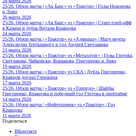
28 марта 2026
25/26. Обзор матча | «Ак Барс» vs «Трактор» | Голы Никонова
и Ливо
26 марта 2026
25/26. Обзор матча | «Ак Барс» vs «Трактор» | Старт плей-офф
в Казани и дубль Витали Кравцова
24 марта 2026
25/26. Обзор матча | «Трактор» vs «Адмирал» | Матч мечты
Александра Тертышного и гол Андрея Светлакова
21 марта 2026
25/26. Обзор матча | «Трактор» vs «Металлург» | Голы Глотова,
Светлакова, Чайковски, Коршкова, Григоренко и Ливо
19 марта 2026
25/26. Обзор матча | «Трактор» vs СКА | Дубль Григоренко,
Кравцов догнал Глинкина
17 марта 2026
25/26. Обзор матча | «Трактор» vs «Торпедо» | Шайбы
Григоренко, Кравцова и победный гол Глотова в овертайме
14 марта 2026
25/26. Обзор матча | «Нефтехимик» vs «Трактор» | Гол
Кравцова
11 марта 2026
Поделиться
ВКонтакте