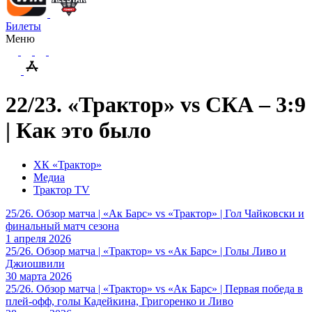
Билеты
Меню
22/23. «Трактор» vs СКА – 3:9
| Как это было
ХК «Трактор»
Медиа
Трактор TV
25/26. Обзор матча | «Ак Барс» vs «Трактор» | Гол Чайковски и
финальный матч сезона
1 апреля 2026
25/26. Обзор матча | «Трактор» vs «Ак Барс» | Голы Ливо и
Джиошвили
30 марта 2026
25/26. Обзор матча | «Трактор» vs «Ак Барс» | Первая победа в
плей-офф, голы Кадейкина, Григоренко и Ливо