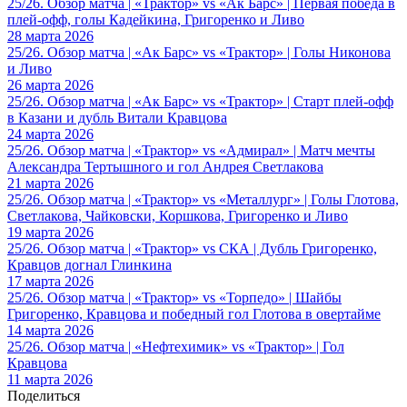
25/26. Обзор матча | «Трактор» vs «Ак Барс» | Первая победа в
плей-офф, голы Кадейкина, Григоренко и Ливо
28 марта 2026
25/26. Обзор матча | «Ак Барс» vs «Трактор» | Голы Никонова
и Ливо
26 марта 2026
25/26. Обзор матча | «Ак Барс» vs «Трактор» | Старт плей-офф
в Казани и дубль Витали Кравцова
24 марта 2026
25/26. Обзор матча | «Трактор» vs «Адмирал» | Матч мечты
Александра Тертышного и гол Андрея Светлакова
21 марта 2026
25/26. Обзор матча | «Трактор» vs «Металлург» | Голы Глотова,
Светлакова, Чайковски, Коршкова, Григоренко и Ливо
19 марта 2026
25/26. Обзор матча | «Трактор» vs СКА | Дубль Григоренко,
Кравцов догнал Глинкина
17 марта 2026
25/26. Обзор матча | «Трактор» vs «Торпедо» | Шайбы
Григоренко, Кравцова и победный гол Глотова в овертайме
14 марта 2026
25/26. Обзор матча | «Нефтехимик» vs «Трактор» | Гол
Кравцова
11 марта 2026
Поделиться