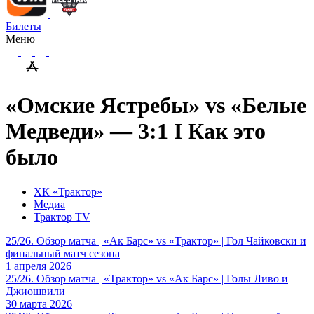
Билеты
Меню
«Омские Ястребы» vs «Белые
Медведи» — 3:1 I Как это
было
ХК «Трактор»
Медиа
Трактор TV
25/26. Обзор матча | «Ак Барс» vs «Трактор» | Гол Чайковски и
финальный матч сезона
1 апреля 2026
25/26. Обзор матча | «Трактор» vs «Ак Барс» | Голы Ливо и
Джиошвили
30 марта 2026