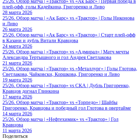
25/26. Обзор матча | «Трактор» vs «Ак Барс» | Первая победа в
плей-офф, голы Кадейкина, Григоренко и Ливо
28 марта 2026
25/26. Обзор матча | «Ак Барс» vs «Трактор» | Голы Никонова
и Ливо
26 марта 2026
25/26. Обзор матча | «Ак Барс» vs «Трактор» | Старт плей-офф
в Казани и дубль Витали Кравцова
24 марта 2026
25/26. Обзор матча | «Трактор» vs «Адмирал» | Матч мечты
Александра Тертышного и гол Андрея Светлакова
21 марта 2026
25/26. Обзор матча | «Трактор» vs «Металлург» | Голы Глотова,
Светлакова, Чайковски, Коршкова, Григоренко и Ливо
19 марта 2026
25/26. Обзор матча | «Трактор» vs СКА | Дубль Григоренко,
Кравцов догнал Глинкина
17 марта 2026
25/26. Обзор матча | «Трактор» vs «Торпедо» | Шайбы
Григоренко, Кравцова и победный гол Глотова в овертайме
14 марта 2026
25/26. Обзор матча | «Нефтехимик» vs «Трактор» | Гол
Кравцова
11 марта 2026
Поделиться