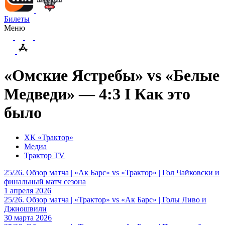
Билеты
Меню
«Омские Ястребы» vs «Белые
Медведи» — 4:3 I Как это
было
ХК «Трактор»
Медиа
Трактор TV
25/26. Обзор матча | «Ак Барс» vs «Трактор» | Гол Чайковски и
финальный матч сезона
1 апреля 2026
25/26. Обзор матча | «Трактор» vs «Ак Барс» | Голы Ливо и
Джиошвили
30 марта 2026