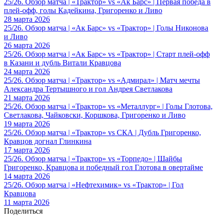
25/26. Обзор матча | «Трактор» vs «Ак Барс» | Первая победа в
плей-офф, голы Кадейкина, Григоренко и Ливо
28 марта 2026
25/26. Обзор матча | «Ак Барс» vs «Трактор» | Голы Никонова
и Ливо
26 марта 2026
25/26. Обзор матча | «Ак Барс» vs «Трактор» | Старт плей-офф
в Казани и дубль Витали Кравцова
24 марта 2026
25/26. Обзор матча | «Трактор» vs «Адмирал» | Матч мечты
Александра Тертышного и гол Андрея Светлакова
21 марта 2026
25/26. Обзор матча | «Трактор» vs «Металлург» | Голы Глотова,
Светлакова, Чайковски, Коршкова, Григоренко и Ливо
19 марта 2026
25/26. Обзор матча | «Трактор» vs СКА | Дубль Григоренко,
Кравцов догнал Глинкина
17 марта 2026
25/26. Обзор матча | «Трактор» vs «Торпедо» | Шайбы
Григоренко, Кравцова и победный гол Глотова в овертайме
14 марта 2026
25/26. Обзор матча | «Нефтехимик» vs «Трактор» | Гол
Кравцова
11 марта 2026
Поделиться