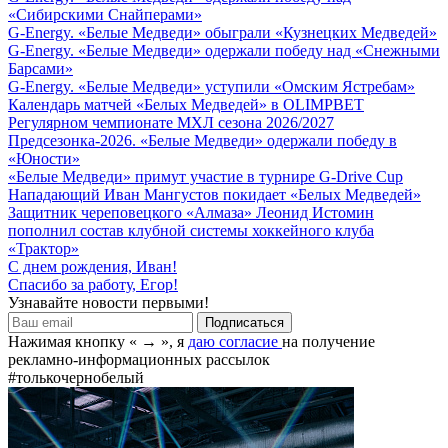
«Сибирскими Снайперами»
G-Energy. «Белые Медведи» обыграли «Кузнецких Медведей»
G-Energy. «Белые Медведи» одержали победу над «Снежными
Барсами»
G-Energy. «Белые Медведи» уступили «Омским Ястребам»
Календарь матчей «Белых Медведей» в OLIMPBET
Регулярном чемпионате МХЛ сезона 2026/2027
Предсезонка-2026. «Белые Медведи» одержали победу в
«Юности»
«Белые Медведи» примут участие в турнире G-Drive Cup
Нападающий Иван Мангустов покидает «Белых Медведей»
Защитник череповецкого «Алмаза» Леонид Истомин
пополнил состав клубной системы хоккейного клуба
«Трактор»
С днем рождения, Иван!
Спасибо за работу, Егор!
Узнавайте новости первыми!
Нажимая кнопку « → », я
даю согласие
на получение
рекламно-информационных рассылок
#толькочернобелый