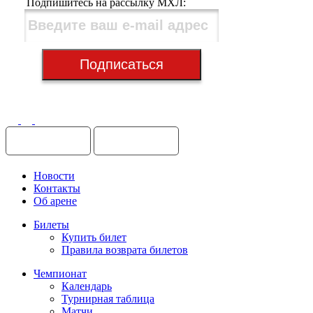
Подпишитесь на рассылку МХЛ:
Подписаться
Нажимая «Подписаться» я принимаю условия
Пользовательского соглашения
и
соглаш
на обработку моих персональных данных в соответствии с Политикой обработки
персональных данных ООО «КХЛ»
Новости
Контакты
Об арене
Билеты
Купить билет
Правила возврата билетов
Чемпионат
Календарь
Турнирная таблица
Матчи