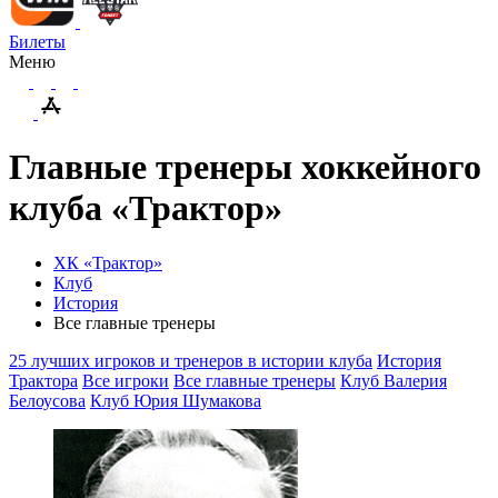
Билеты
Меню
Главные тренеры хоккейного
клуба «Трактор»
ХК «Трактор»
Клуб
История
Все главные тренеры
25 лучших игроков и тренеров в истории клуба
История
Трактора
Все игроки
Все главные тренеры
Клуб Валерия
Белоусова
Клуб Юрия Шумакова