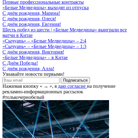
Первые профессиональные контракты
«Белые Медведицы» выходят из отпуска
С днём рождения, Марина!
С днём рождения, Олеся!
С днём рождения, Евгения!
Шесть побед из шести | «Белые Медведицы» выиграли все
матчи в Китае
«Сычуань» – «Белые Медведицы» – 2:4
«Сычуань» – «Белые Медведицы» – 1:3
С днём рождения, Виктория!
«Белые Медведицы» – в Китае
С Днём Победы!
С днём рождения, Алла!
Узнавайте новости первыми!
Нажимая кнопку « → », я
даю согласие
на получение
рекламно-информационных рассылок
#толькочернобелый