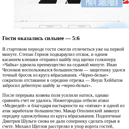
Гости оказались сильнее — 5:6
В стартовом периоде гости смогли отличиться уже на первой
минуте. Степан Горнов подкараулил отскок, и одним
касанием клюшки отправил шайбу под щитки голкиперу.
«Чайка» удвоила преимущество на седьмой минуте. Иван
Чесноков воспользовался большинством — защитнику удался
точный бросок из круга вбрасывания. «Черно-белые»
сократили отставание в середине отрезка — Януш Хейбатов
забросил дебютную шайбу за «черно-белых».
После перерыва хозяева поля усилили натиск, однако
сравнять счет не удалось. Нижегородцы отбили атаки
«Медведей» и благодаря настырности на «пятаке» в одной из
атак заработали большинство. Макар Ополинский замкнул
передачу одноклубника из круга вбрасывания. Подопечные
Дмитрия Шульги снова не дали сопернику сделать отрыв в
счете. Михаил Щеглов расстрелял в упор ворота гостей,