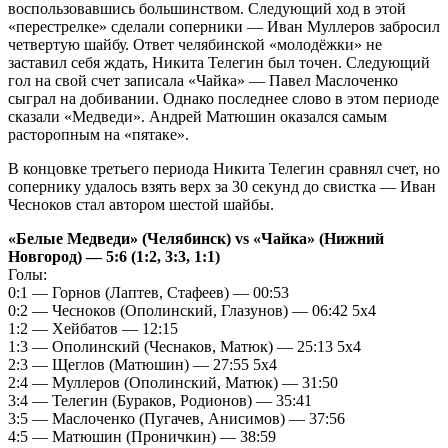
воспользовавшись большинством. Следующий ход в этой
«перестрелке» сделали соперники — Иван Муллеров забросил
четвертую шайбу. Ответ челябинской «молодёжки» не
заставил себя ждать, Никита Телегин был точен. Следующий
гол на свой счет записала «Чайка» — Павел Маслоченко
сыграл на добивании. Однако последнее слово в этом периоде
сказали «Медведи». Андрей Матюшин оказался самым
расторопным на «пятаке».
В концовке третьего периода Никита Телегин сравнял счет, но
сопернику удалось взять верх за 30 секунд до свистка — Иван
Чесноков стал автором шестой шайбы.
«Белые Медведи» (Челябинск) vs «Чайка» (Нижний
Новгород) — 5:6 (1:2, 3:3, 1:1)
Голы:
0:1 — Горнов (Лаптев, Стафеев) — 00:53
0:2 — Чесноков (Ополинский, Глазунов) — 06:42 5х4
1:2 — Хейбатов — 12:15
1:3 — Ополинский (Чеснаков, Матюк) — 25:13 5х4
2:3 — Щеглов (Матюшин) — 27:55 5х4
2:4 — Муллеров (Ополинский, Матюк) — 31:50
3:4 — Телегин (Бураков, Родионов) — 35:41
3:5 — Маслоченко (Пугачев, Анисимов) — 37:56
4:5 — Матюшин (Проничкин) — 38:59