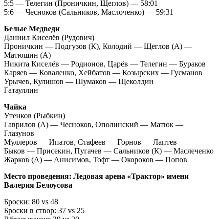
5:5 — Телегин (Проничкин, Щеглов) — 58:01
5:6 — Чесноков (Сальников, Маслоченко) — 59:31
Белые Медведи
Даниил Киселёв (Рудович)
Проничкин — Подгузов (К), Колодий — Щеглов (А) —
Матюшин (А)
Никита Киселёв — Родионов, Царёв — Телегин — Бураков
Каряев — Коваленко, Хейбатов — Козырских — Гусманов
Урычев, Кулишов — Шумаков — Щеколдин
Гатауллин
Чайка
Утенков (Рыбкин)
Гаврилов (А) — Чесноков, Ополинский — Матюк —
Глазунов
Муллеров — Ипатов, Стафеев — Горнов — Лаптев
Быков — Присекин, Пугачев — Сальников (К) — Маслеченко
Жарков (А) — Анисимов, Тофт — Окороков — Попов
Место проведения: Ледовая арена «Трактор» имени
Валерия Белоусова
Броски: 80 vs 48
Броски в створ: 37 vs 25