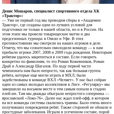
Денис Мошаров, специалист спортивного отдела ХК
«Трактор»:
— Уже не первый год мы проводим сборы в «Академии
Трактор», где созданы одни из лучших условий для
подготовки не только в нашей области, но и в России. На
этом этапе мы провели товарищеские матчи и два
предсезонных турнира: в Омске и Уфе. В этих
противостояниях мы смотрели на наших игроков в деле.
Отмечу, что мы сознательно омолодили команду — к нам
прибыли игроки 2007, 2008 и 2009 года рождения. Некоторым
ребятам удалось закрепиться в составе. Если говорить
конкретно по фамилиям, то это Роман Кожевников, Роман
Драй и Александр Шагалов. По ходу первой части
чемпионата нам было непросто, так как большая группа
ребята, которые еще могли играть в МХЛ, были
задействованы в команде ВХЛ «Челмет». У нас был собран
один из самых молодых коллективов в Лиге. «Регулярку» мы
завершили на восьмом месте и тем самым попали в стадию
плей-ин. Там мы дважды обыграли непростого соперника —
ярославский «Локо-76». Далее нас ждал плей-офф, в котором
на все команды системы свалились травмы. Было очень много
получивших повреждения ребят. Также стороной не обошли и
простудные заболевания. Играли в усеченном составе, порой