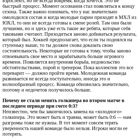
взрослеют, но не всегда вовремя, когда хочется. Это не
быстрый процесс. Момент осознания стал появляться к концу
сезона. Также важно понимать, что у нас значительно
омолодился состав и когда молодые парни приходят в МХЛ из
ЮХЛ, то они не всегда готовы к смене ролей. Там они были
лучшими, но и здесь уже есть такие же ребята, которые себя
таковыми считают. Приходиться заново добиваться результата,
который был. Хоккей предполагает, что если ты поднялся на
ступеньку выше, то ты должен снова доказать свою
состоятельность. Некоторые не готовы к тому, чтобы заново
отвоевывать свое место и зарабатывать больше игрового
времени. Появляется внутренняя борьба, недовольство
обстоятельствами, порой и тренером. Пока коллектив это все
переварит — должно пройти время. Молодежная команда
развивается не всегда поступательно, иногда это и
волнообразный процесс. Команда обновилась значительно,
поэтому и недочетов получилось больше.
Почему не стали менять голкипера во втором матче в
последнем периоде при счете 0:3?
Неизвестно, чем бы закончилось замена на «холодного»
голкипера. Это может быть и травма, может быть 0:6 — нам
разгромы тоже не нужны. В тот момент совсем терять
уверенность нашей команде было нельзя. Игроки могли ее
потерять.