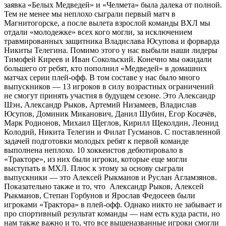
заявка «Белых Медведей» и «Челмета» была далека от полной.
Тем не менее мы неплохо сыграли первый матч в
Магнитогорске, а после вылета взрослой команды ВХЛ мы
отдали «молодежке» всех кого могли, за исключением
травмированных защитника Владислава Юсупова и форварда
Никиты Телегина. Помимо этого у нас выбыли наши лидеры
Тимофей Киреев и Иван Сокольский. Конечно мы ожидали
большего от ребят, кто пополнил «Медведей» в домашних
матчах серии плей-офф. В том составе у нас было много
выпускников — 13 игроков в силу возрастных ограничений
не смогут принять участия в будущем сезоне. Это Александр
Шэн, Александр Рыков, Артемий Низамеев, Владислав
Юсупов, Доминик Миканович, Данил Шубин, Егор Косачёв,
Марк Родионов, Михаил Щеглов, Кирилл Щеколдин, Леонид
Колодий, Никита Телегин и Филат Гусманов. С поставленной
задачей подготовки молодых ребят к первой команде
выполнена неплохо. 10 хоккеистов дебютировало в
«Тракторе», из них были игроки, которые еще могли
выступать в МХЛ. Плюс к этому за основу сыграли
выпускники — это Алексей Рыкманов и Руслан Агламзянов.
Показательно также и то, что Александр Рыков, Алексей
Рыкманов, Степан Горбунов и Ярослав Федосеев были
игроками «Трактора» в плей-офф. Однако никто не забывает и
про спортивный результат команды — нам есть куда расти, но
нам также важно и то, что все вышеназванные игроки смогли