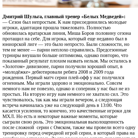
Дмитрий Шульга, главный тренер «Белых Медведей»:
— Сезон был непростым. К нам присоединились молодые
игроки, адаптация прошла тяжеловато. Полностью
обновилась вратарская линия, Миша Боров половину сезона
протащил на себе. Для игрока, который еще недавно был в
юниорской лиге — это было непросто. Были сложности, но
тем не менее — парни неплохо справились. Предсезонные
турниры внушали больше оптимизма, однако повторю, что
показанный результат плохим назвать нельзя. Мы остались в
«Золотом» дивизионе, парни получили хороший опыт, в
«молодёжке» дебютировали ребята 2008 и 2009 года
рождения. Первый матч серии плей-офф у нас получился
огненным. Мы играли здорово и эмоционально. Совсем
немного нам не повезло, однако и соперник у нас был не из
простых. На вторую игру нам немного не хватило сил. Это
чувствовалось, так как мы играли вечером, а следующая
встреча начиналась уже на следующий день в 13:00. Что
касается усиления, то конечно, это качественные игроки для
МХЛ. Но есть и некоторые важные моменты, которые
сыграли свою роль. Это эмоциональная выхолощенность
после сложной серии с Омском, также мы провели всего одну
тренировку перед очередной игрой серии, в который права на