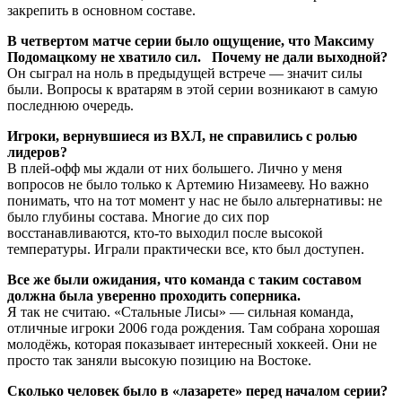
закрепить в основном составе.
В четвертом матче серии было ощущение, что Максиму
Подомацкому не хватило сил. Почему не дали выходной?
Он сыграл на ноль в предыдущей встрече — значит силы
были. Вопросы к вратарям в этой серии возникают в самую
последнюю очередь.
Игроки, вернувшиеся из ВХЛ, не справились с ролью
лидеров?
В плей-офф мы ждали от них большего. Лично у меня
вопросов не было только к Артемию Низамееву. Но важно
понимать, что на тот момент у нас не было альтернативы: не
было глубины состава. Многие до сих пор
восстанавливаются, кто-то выходил после высокой
температуры. Играли практически все, кто был доступен.
Все же были ожидания, что команда с таким составом
должна была уверенно проходить соперника.
Я так не считаю. «Стальные Лисы» — сильная команда,
отличные игроки 2006 года рождения. Там собрана хорошая
молодёжь, которая показывает интересный хоккеей. Они не
просто так заняли высокую позицию на Востоке.
Сколько человек было в «лазарете» перед началом серии?