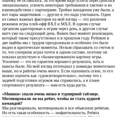
ошибку не оставалось. За это время надо успеть перестроиться
эмоционально, усвоить некоторые требования в тактике и во
взаимодействии с партнерами. Тройки нападения уже были, а
вот пары защитников — другие и это надо учитывать. Один
из самых важных факторов на мой взгляд — это различия
режимов игры плей-офф ВХЛ и МХЛ. В одном случае
организм адаптирован к играм через день, в другом случае
матч уже на следующий день. Важен был момент реализации,
который также присутствовал и в прошлом году. Рубикон в
две шайбы мы с трудом преодолевали и особенно это было
видно в критические моменты. Нельзя сбрасывать со счетов и
то, что соперник играл почти в одном составе, поэтому он
показал целостную и сбалансированную картину игры.
Усиление — это не гарантия хорошего результата, хоть и
шансы были. На мой взгляд потенциал у команды значительно
выше, но и работы очень много. Если оценивать сезон, то его
можно оценить как «удовлетворительно», потому что с
задачей подготовки игроков мы справились, а в плане
спортивного результата — нам есть куда расти.
«Мишки» упали очень низко в турнирной таблице.
Мотивировали ли вы ребят, чтобы не стать худшей
командой?
Мы разговаривали, мотивировали и все объясняли ребятам.
Но есть такая особенность — инфантильность. Ребята