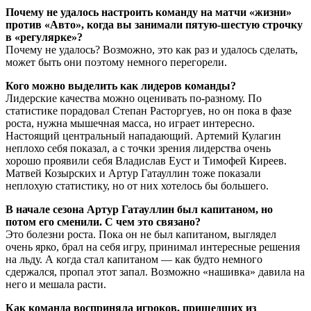
Почему не удалось настроить команду на матчи «жизни»
против «Авто», когда вы занимали пятую-шестую строчку
в «регулярке»?
Почему не удалось? Возможно, это как раз и удалось сделать,
может быть они поэтому немного перегорели.
Кого можно выделить как лидеров команды?
Лидерские качества можно оценивать по-разному. По
статистике порадовал Степан Расторгуев, но он пока в фазе
роста, нужна мышечная масса, но играет интересно.
Настоящий центральный нападающий. Артемий Кулагин
неплохо себя показал, а с точки зрения лидерства очень
хорошо проявили себя Владислав Еуст и Тимофей Киреев.
Матвей Козырских и Артур Гатауллин тоже показали
неплохую статистику, но от них хотелось бы большего.
В начале сезона Артур Гатауллин был капитаном, но
потом его сменили. С чем это связано?
Это болезни роста. Пока он не был капитаном, выглядел
очень ярко, брал на себя игру, принимал интересные решения
на льду. А когда стал капитаном — как будто немного
сдержался, пропал этот запал. Возможно «нашивка» давила на
него и мешала расти.
Как команда восприняла игроков, пришедших из