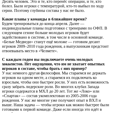
Десять человек. Это и те, кто перенёс операции, и те, кто
болел. Были игроки с температурой, кто-то выбыл по ходу
серии. Поэтому глубины состава у нас не было.
Какие планы у команды в ближайшее время?
Будем тренироваться до конца апреля. Далее —
индивидуальные планы подготовки с тренерами по ОФП. В
следующем сезоне больше молодых игроков будет
задействовано в системе, в том числе в основной команде.
«Белые Медведи» станут ещё моложе — готовим десант
игроков 2009–2010 года рождения, а выпускникам предстоит
отвоевывать место в «Челмете».
С каждым годом вы подключаете очень молодых
хоккеистов. Нет ощущения, что им не хватает опытных
игроков в составе, чтобы брать с них пример?
У нас немного другая философия. Мы стараемся не держать
игроков на одном месте, а стараемся их подключать ко
взрослым, чтобы они быстрее росли. У них есть возможность
сразу забрать лидерские роли. Во многих клубах Запада
игроки содержатся в МХЛ до 20 лет. Тот же «Локо» или
«Спартак» — состав укомплектован из 2005-2006 года
рождения. У нас же многие уже получают опыт в ВХЛ и
выше. Наша задача — чтобы игроки как можно быстрее были
готовыми к первой команде. Даже если иногда это идёт в