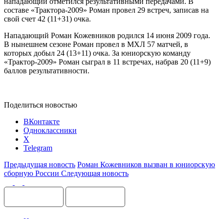
нападающий отметился результативными передачами. В
составе «Трактора-2009» Роман провел 29 встреч, записав на
свой счет 42 (11+31) очка.
Нападающий Роман Кожевников родился 14 июня 2009 года.
В нынешнем сезоне Роман провел в МХЛ 57 матчей, в
которых добыл 24 (13+11) очка. За юниорскую команду
«Трактор-2009» Роман сыграл в 11 встречах, набрав 20 (11+9)
баллов результативности.
Поделиться новостью
ВКонтакте
Одноклассники
X
Telegram
Предыдущая новость
Роман Кожевников вызван в юниорскую
сборную России
Следующая новость