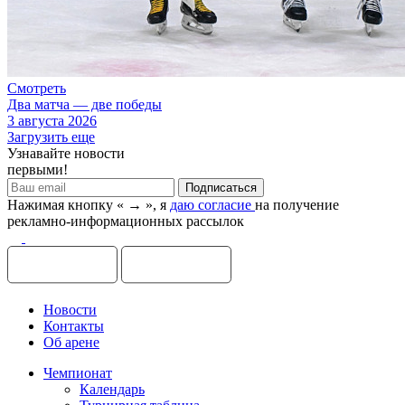
Смотреть
Два матча — две победы
3 августа 2026
Загрузить еще
Узнавайте новости
первыми!
Нажимая кнопку « → », я
даю согласие
на получение
рекламно-информационных рассылок
Новости
Контакты
Об арене
Чемпионат
Календарь