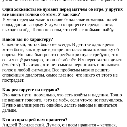
Одни хоккеисты не думают перед матчем об игре, у других
все мысли только об этом. У вас как?
У меня перед матчами в голове банальные команды: попей
воды, достань форму. Я думаю о процессе переодевания,
выходе на лёд. Точно не о том, что сейчас поймаю шайбу.
Какой вы по характеру?
Спокойный, но так было не всегда. В детстве одно время
хотел быть, как крутые вратари: пытался ломать клюшку об
ворота. Но папа быстро это пресёк: крикнул с трибуны, что
если я ещё раз ударю, то он её заберёт. И я перестал так делать
(смеётся). Я считаю, что нет смысла нервничать и повышать
голос в любой ситуации. Все проблемы можно решить
спокойным диалогом, самое главное, что никто от этого не
пострадает.
Как реагируете на неудачи?
Это часть пути, нормально, что есть взлёты и падения. Точно
не вариант говорить «это не моё», если что-то не получилось.
Нужно анализировать ошибки, делать выводы и двигаться
дальше.
Кто из вратарей вам нравится?
Андрей Василевский. Думаю, он всем нравится – человек,