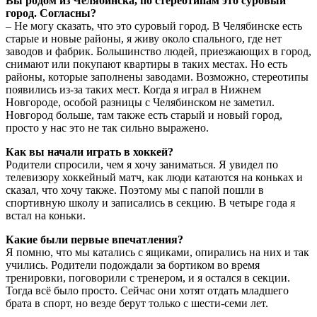
Вы родом из Челябинска, по стереотипам это суровый
город. Согласны?
– Не могу сказать, что это суровый город. В Челябинске есть
старые и новые районы, я живу около спального, где нет
заводов и фабрик. Большинство людей, приезжающих в город,
снимают или покупают квартиры в таких местах. Но есть
районы, которые заполнены заводами. Возможно, стереотипы
появились из-за таких мест. Когда я играл в Нижнем
Новгороде, особой разницы с Челябинском не заметил.
Новгород больше, там также есть старый и новый город,
просто у нас это не так сильно выражено.
Как вы начали играть в хоккей?
Родители спросили, чем я хочу заниматься. Я увидел по
телевизору хоккейный матч, как люди катаются на коньках и
сказал, что хочу также. Поэтому мы с папой пошли в
спортивную школу и записались в секцию. В четыре года я
встал на коньки.
Какие были первые впечатления?
Я помню, что мы катались с ящиками, опирались на них и так
учились. Родители подождали за бортиком во время
тренировки, поговорили с тренером, и я остался в секции.
Тогда всё было просто. Сейчас они хотят отдать младшего
брата в спорт, но везде берут только с шести-семи лет.