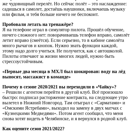
же чудовищный перелёт. Но сейчас полёт – это наслаждение:
садишься в самолет, достаёшь наушники, включаешь музыку
или фильм, и тебя больше ничего не беспокоит.
Пробовали летать на тренажёре?
Я на телефоне играл в симулятор пилота. Прошёл обучение,
ничего сложного нет: поворачиваешь телефон вправо, самолёт
летит вправо (смеётся). Если серьезно, то в кабине самолёта
много рычагов и кнопок. Нужно знать функции каждой,
этому надо долго учиться. Не получится, как с автошколой.
Пилоты отвечают за жизни многих людей, нужно быть
стрессоустойчивым.
«Первые два месяца в МХЛ был шокирован: воду на лёд
выносят, массажист в команде»
Почему в сезоне 2020/2021 вы переходили в «Чайку»?
– Решили с агентом перейти в другой клуб. Всё произошло
быстро: подписал расторжение контракта, на следующее утро
вылетел в Нижний Новгород. Там отыграл с «Сарматами» и
«Омскими Ястребами», выходил на замену в двух матчах с
«Кузнецкими Медведями». Потом агент сообщил, что меня
снова хотят видеть в Челябинске, и я вернулся в родной клуб.
Как оцените сезон 2021/2022?