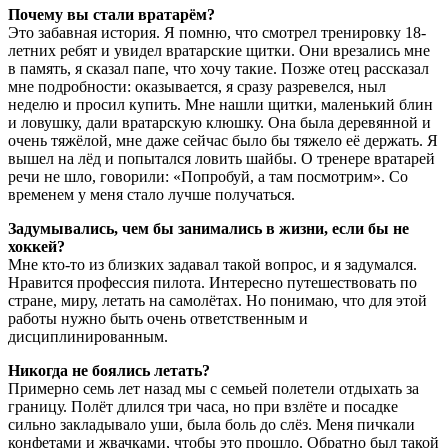
Почему вы стали вратарём?
Это забавная история. Я помню, что смотрел тренировку 18-
летних ребят и увидел вратарские щитки. Они врезались мне
в память, я сказал папе, что хочу такие. Позже отец рассказал
мне подробности: оказывается, я сразу разревелся, ныл
неделю и просил купить. Мне нашли щитки, маленький блин
и ловушку, дали вратарскую клюшку. Она была деревянной и
очень тяжёлой, мне даже сейчас было бы тяжело её держать. Я
вышел на лёд и попытался ловить шайбы. О тренере вратарей
речи не шло, говорили: «Попробуй, а там посмотрим». Со
временем у меня стало лучше получаться.
Задумывались, чем бы занимались в жизни, если бы не
хоккей?
Мне кто-то из близких задавал такой вопрос, и я задумался.
Нравится профессия пилота. Интересно путешествовать по
стране, миру, летать на самолётах. Но понимаю, что для этой
работы нужно быть очень ответственным и
дисциплинированным.
Никогда не боялись летать?
Примерно семь лет назад мы с семьей полетели отдыхать за
границу. Полёт длился три часа, но при взлёте и посадке
сильно закладывало уши, была боль до слёз. Меня пичкали
конфетами и жвачками, чтобы это прошло. Обратно был такой