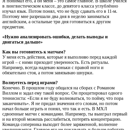
Я понимал его, а он меня – это самое главное. В школе учился
в лингвистическом классе, до девятого класса углублённо
изучал язык. Потом понял, что не буду сдавать его в 11-м.
Поэтому мне разрешали два дня в неделю заниматься
английским, а остальные три дня готовиться к другим
предметам.
«
Нужно анализировать ошибки, делать выводы и
двигаться дальше
»
Как вы готовитесь к матчам?
У меня есть действия, которые я выполняю перед каждой
игрой – с ними приходит уверенность. Есть ритуалы.
Например, всегда надеваю коньки с правой ноги и
обязательно стоя, а потом завязываю шнурки.
Волнуетесь перед играми?
Конечно. В прошлом году общался на сборах с Романом
Виллом и задал ему такой вопрос. Он процитировал одного
теннисиста: «Если я не буду волноваться, то пойму, что пора
заканчивать». Я не придал значения его словам, но потом
начал больше играть и понял, что так и есть. В МХЛ
сдвоенные матчи с командами. Например, ты выиграл первый
и на второй можешь расслабиться, потерять концентрацию.
Команда соперника выходит более заряженной, волнение
увеличивается. Главное его не показывать и больше работать.