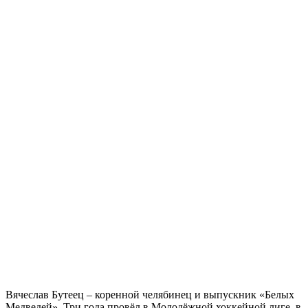
Вячеслав Бутеец – коренной челябинец и выпускник «Белых
Медведей». Три года провёл в Молодёжной хоккейной лиге, в