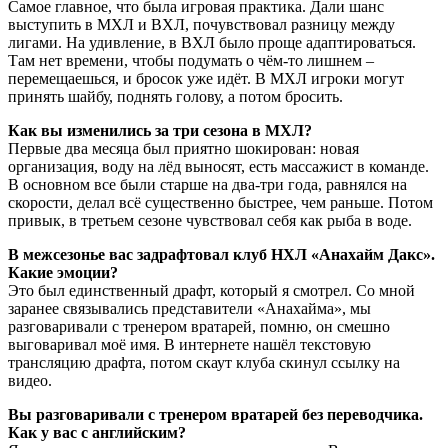
Самое главное, что была игровая практика. Дали шанс
выступить в МХЛ и ВХЛ, почувствовал разницу между
лигами. На удивление, в ВХЛ было проще адаптироваться.
Там нет времени, чтобы подумать о чём-то лишнем –
перемещаешься, и бросок уже идёт. В МХЛ игроки могут
принять шайбу, поднять голову, а потом бросить.
Как вы изменились за три сезона в МХЛ?
Первые два месяца был приятно шокирован: новая
организация, воду на лёд выносят, есть массажист в команде.
В основном все были старше на два-три года, равнялся на
скорости, делал всё существенно быстрее, чем раньше. Потом
привык, в третьем сезоне чувствовал себя как рыба в воде.
В межсезонье вас задрафтовал клуб НХЛ «Анахайм Дакс».
Какие эмоции?
Это был единственный драфт, который я смотрел. Со мной
заранее связывались представители «Анахайма», мы
разговаривали с тренером вратарей, помню, он смешно
выговаривал моё имя. В интернете нашёл текстовую
трансляцию драфта, потом скаут клуба скинул ссылку на
видео.
Вы разговаривали с тренером вратарей без переводчика.
Как у вас с английским?