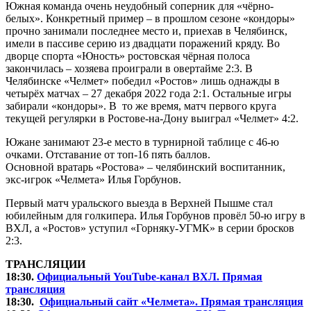
Южная команда очень неудобный соперник для «чёрно-
белых». Конкретный пример – в прошлом сезоне «кондоры»
прочно занимали последнее место и, приехав в Челябинск,
имели в пассиве серию из двадцати поражений кряду. Во
дворце спорта «Юность» ростовская чёрная полоса
закончилась – хозяева проиграли в овертайме 2:3. В
Челябинске «Челмет» победил «Ростов» лишь однажды в
четырёх матчах – 27 декабря 2022 года 2:1. Остальные игры
забирали «кондоры». В то же время, матч первого круга
текущей регулярки в Ростове-на-Дону выиграл «Челмет» 4:2.
Южане занимают 23-е место в турнирной таблице с 46-ю
очками. Отставание от топ-16 пять баллов.
Основной вратарь «Ростова» – челябинский воспитанник,
экс-игрок «Челмета» Илья Горбунов.
Первый матч уральского выезда в Верхней Пышме стал
юбилейным для голкипера. Илья Горбунов провёл 50-ю игру в
ВХЛ, а «Ростов» уступил «Горняку-УГМК» в серии бросков
2:3.
ТРАНСЛЯЦИИ
18:30.
Официальный
You
Tube-канал ВХЛ. Прямая
трансляция
18:30.
Официальный сайт «Челмета». Прямая трансляция