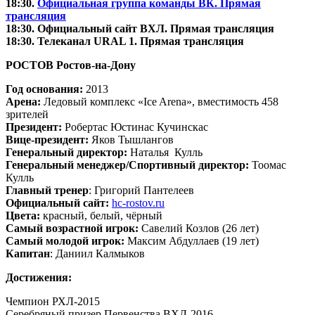
18:30.
Официальная группа команды ВК. Прямая
трансляция
18:30. Официальный сайт ВХЛ. Прямая трансляция
18:30. Телеканал
URAL 1. Прямая трансляция
РОСТОВ Ростов-на-Дону
Год основания:
2013
Арена:
Ледовый комплекс «Ice Arena», вместимость 458
зрителей
Президент:
Робертас Юстинас Кучинскас
Вице-президент:
Яков Тышлангов
Генеральный директор:
Наталья Кулль
Генеральный менеджер/Спортивный директор:
Тоомас
Кулль
Главный тренер
: Григорий Пантелеев
Официальный сайт:
hс-rostov.ru
Цвета:
красный, белый, чёрный
Самый возрастной игрок:
Савелий Козлов (26 лет)
Самый молодой игрок:
Максим Абдуллаев (19 лет)
Капитан
: Даниил Калмыков
Достижения:
Чемпион РХЛ-2015
Серебряный призер Первенства ВХЛ-2016