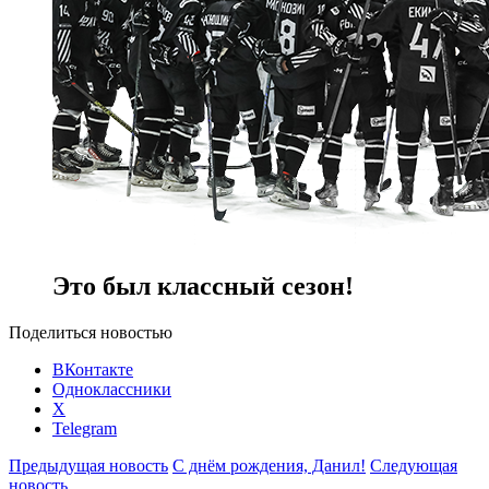
Это был классный сезон!
Поделиться новостью
ВКонтакте
Одноклассники
X
Telegram
Предыдущая новость
С днём рождения, Данил!
Следующая
новость