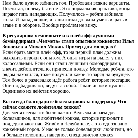
Нам было нужно забивать гол. Пробовали всякие варианты.
Посчитал, почему бы и нет. Это нормальная практика, когда
играют пять нападающих. Получилось – ребята забивали
голы. И нападающие, и защитники должны уметь играть в
атаке и в обороне. Вообще проблем не вижу.
В регулярном чемпионате и в плей-офф лучшими
бомбардирами «Челмета» стали опытные хоккеисты Илья
Зиновьев и Михаил Мокин. Пример для молодых?
Если брать матчи плей-офф, то на первый план должны
выходить игроки с опытом. А опыт игры на вылет у них
колоссальный. Если они стали лучшими бомбардирами,
значит, действительно, принесли пользу. Молодые ребята, кто
рядом находился, тоже получили какой-то заряд на будущее.
Тем более в раздевалке идёт работа ребят, которые постарше.
Они подбадривают, ведут за собой. Такие игроки нужны.
Оцениваю их действия хорошо.
Вы всегда благодарите болельщиков за поддержку. Что
сейчас скажете любителям хоккея?
Для меня всегда это было важно. Ведь мы играем для
болельщиков, для любителей хоккея, которые приходят и
поддерживают нас. Живём в Челябинске, а это однозначно
хоккейный город. У нас не только болельщики-любители, но
и больше половины, наверное, специалистов хоккея.