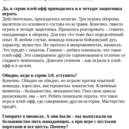
Да, в серии плей-офф приходилось и в четыре защитника
играть.
Действительно, приходилось нелегко. Три игрока обороны
вылетели из основного состава из-за травм. Конечно, тяжело
играть в четыре защитника. Пришлось реагировать – ставить
нападающих в оборону. Для них это тоже был определённый
опыт. В любом случае, команда показала бойцовский дух,
характер, мужество. Не хватило в микромоментах, нюансах.
Это придёт с опытом. Главное – ребята понюхали, что такое
плей-офф. Это совершенно другие соревнования в отличие от
гладкого чемпионата. Доволен сезоном – как играли в плей-
офф и в целом.
Обидно, ведя в серии 2:0, уступить?
Конечно. Обидно не обидно, но играли против опытной
команды, взрослых, мастеровитых хоккеистов. Ключевые
моменты – большинство, меньшинство. Они свои шансы
реализовали, мы – нет. Ребята понюхали пороха, что такое
игра в плей-офф, где совершенно другая история. Мастерство
придёт.
Говорите о нюансах. А они были – вы выпускали на
большинство пять нападающих, а при игре с пустыми
воротами и все шесть. Почему?