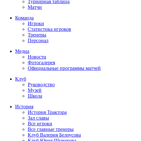
Турнирная таблица
Матчи
Команда
Игроки
Статистика игроков
Тренеры
Персонал
Медиа
Новости
Фотогалерея
Официальные программы матчей
Клуб
Руководство
Музей
Школа
История
История Трактора
Зал славы
Все игроки
Все главные тренеры
Клуб Валерия Белоусова
Клуб Юрия Шумакова