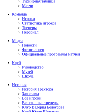
Турнирная таблица
Матчи
Команда
Игроки
Статистика игроков
Тренеры
Персонал
Медиа
Новости
Фотогалерея
Официальные программы матчей
Клуб
Руководство
Музей
Школа
История
История Трактора
Зал славы
Все игроки
Все главные тренеры
Клуб Валерия Белоусова
Клуб Юрия Шумакова