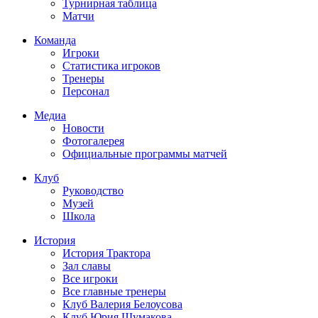
Турнирная таблица
Матчи
Команда
Игроки
Статистика игроков
Тренеры
Персонал
Медиа
Новости
Фотогалерея
Официальные программы матчей
Клуб
Руководство
Музей
Школа
История
История Трактора
Зал славы
Все игроки
Все главные тренеры
Клуб Валерия Белоусова
Клуб Юрия Шумакова