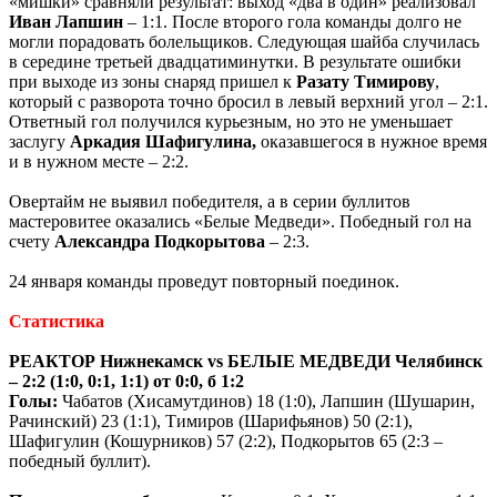
«мишки» сравняли результат: выход «два в один» реализовал
Иван Лапшин
– 1:1. После второго гола команды долго не
могли порадовать болельщиков. Следующая шайба случилась
в середине третьей двадцатиминутки. В результате ошибки
при выходе из зоны снаряд пришел к
Разату Тимирову
,
который с разворота точно бросил в левый верхний угол – 2:1.
Ответный гол получился курьезным, но это не уменьшает
заслугу
Аркадия Шафигулина,
оказавшегося в нужное время
и в нужном месте – 2:2.
Овертайм не выявил победителя, а в серии буллитов
мастеровитее оказались «Белые Медведи». Победный гол на
счету
Александра Подкорытова
– 2:3.
24 января команды проведут повторный поединок.
Статистика
РЕАКТОР Нижнекамск
vs
БЕЛЫЕ МЕДВЕДИ Челябинск
– 2:2 (1:0, 0:1, 1:1) от 0:0, б 1:2
Голы:
Чабатов (Хисамутдинов) 18 (1:0), Лапшин (Шушарин,
Рачинский) 23 (1:1), Тимиров (Шарифьянов) 50 (2:1),
Шафигулин (Кошурников) 57 (2:2), Подкорытов 65 (2:3 –
победный буллит).