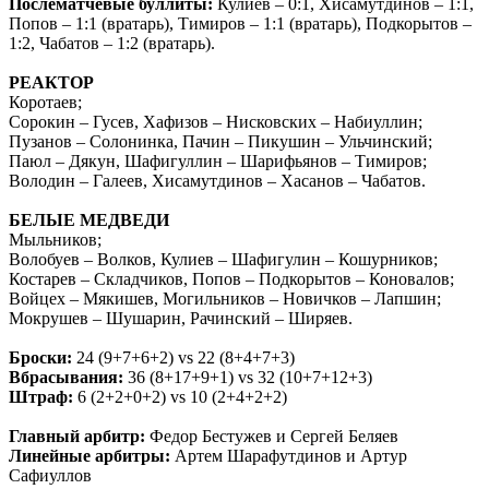
Послематчевые буллиты:
Кулиев – 0:1, Хисамутдинов – 1:1,
Попов – 1:1 (вратарь), Тимиров – 1:1 (вратарь), Подкорытов –
1:2, Чабатов – 1:2 (вратарь).
РЕАКТОР
Коротаев;
Сорокин – Гусев, Хафизов – Нисковских – Набиуллин;
Пузанов – Солонинка, Пачин – Пикушин – Ульчинский;
Паюл – Дякун, Шафигуллин – Шарифьянов – Тимиров;
Володин – Галеев, Хисамутдинов – Хасанов – Чабатов.
БЕЛЫЕ МЕДВЕДИ
Мыльников;
Волобуев – Волков, Кулиев – Шафигулин – Кошурников;
Костарев – Складчиков, Попов – Подкорытов – Коновалов;
Войцех – Мякишев, Могильников – Новичков – Лапшин;
Мокрушев – Шушарин, Рачинский – Ширяев.
Броски:
24 (9+7+6+2)
vs
22 (8+4+7+3)
Вбрасывания:
36 (8+17+9+1)
vs
32 (10+7+12+3)
Штраф:
6 (2+2+0+2)
vs
10 (2+4+2+2)
Главный арбитр:
Федор Бестужев и Сергей Беляев
Линейные арбитры:
Артем Шарафутдинов и Артур
Сафиуллов