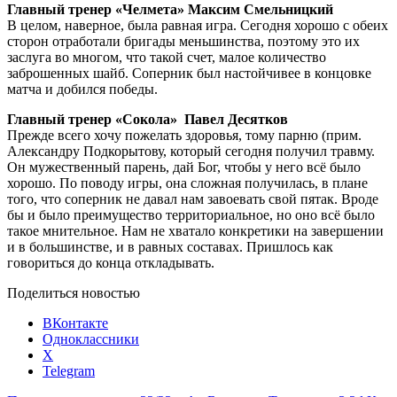
Главный тренер «Челмета» Максим Смельницкий
В целом, наверное, была равная игра. Сегодня хорошо с обеих
сторон отработали бригады меньшинства, поэтому это их
заслуга во многом, что такой счет, малое количество
заброшенных шайб. Соперник был настойчивее в концовке
матча и добился победы.
Главный тренер «Сокола» Павел Десятков
Прежде всего хочу пожелать здоровья, тому парню (прим.
Александру Подкорытову, который сегодня получил травму.
Он мужественный парень, дай Бог, чтобы у него всё было
хорошо. По поводу игры, она сложная получилась, в плане
того, что соперник не давал нам завоевать свой пятак. Вроде
бы и было преимущество территориальное, но оно всё было
такое мнительное. Нам не хватало конкретики на завершении
и в большинстве, и в равных составах. Пришлось как
говориться до конца откладывать.
Поделиться новостью
ВКонтакте
Одноклассники
X
Telegram