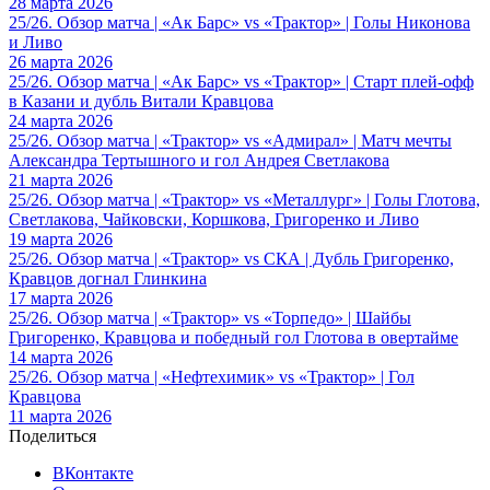
28 марта 2026
25/26. Обзор матча | «Ак Барс» vs «Трактор» | Голы Никонова
и Ливо
26 марта 2026
25/26. Обзор матча | «Ак Барс» vs «Трактор» | Старт плей-офф
в Казани и дубль Витали Кравцова
24 марта 2026
25/26. Обзор матча | «Трактор» vs «Адмирал» | Матч мечты
Александра Тертышного и гол Андрея Светлакова
21 марта 2026
25/26. Обзор матча | «Трактор» vs «Металлург» | Голы Глотова,
Светлакова, Чайковски, Коршкова, Григоренко и Ливо
19 марта 2026
25/26. Обзор матча | «Трактор» vs СКА | Дубль Григоренко,
Кравцов догнал Глинкина
17 марта 2026
25/26. Обзор матча | «Трактор» vs «Торпедо» | Шайбы
Григоренко, Кравцова и победный гол Глотова в овертайме
14 марта 2026
25/26. Обзор матча | «Нефтехимик» vs «Трактор» | Гол
Кравцова
11 марта 2026
Поделиться
ВКонтакте