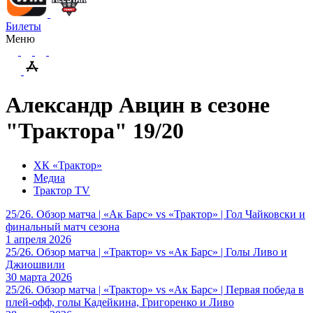
Билеты
Меню
Александр Авцин в сезоне
"Трактора" 19/20
ХК «Трактор»
Медиа
Трактор TV
25/26. Обзор матча | «Ак Барс» vs «Трактор» | Гол Чайковски и
финальный матч сезона
1 апреля 2026
25/26. Обзор матча | «Трактор» vs «Ак Барс» | Голы Ливо и
Джиошвили
30 марта 2026
25/26. Обзор матча | «Трактор» vs «Ак Барс» | Первая победа в
плей-офф, голы Кадейкина, Григоренко и Ливо