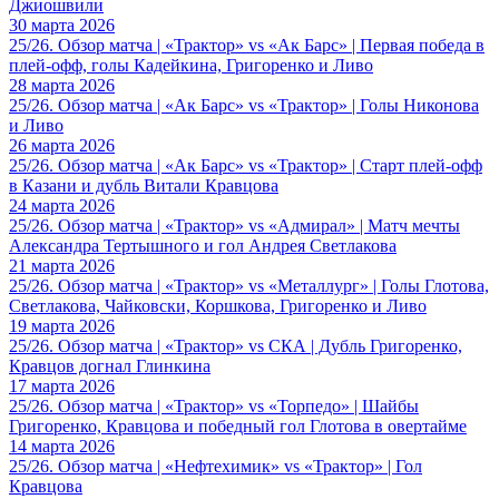
Джиошвили
30 марта 2026
25/26. Обзор матча | «Трактор» vs «Ак Барс» | Первая победа в
плей-офф, голы Кадейкина, Григоренко и Ливо
28 марта 2026
25/26. Обзор матча | «Ак Барс» vs «Трактор» | Голы Никонова
и Ливо
26 марта 2026
25/26. Обзор матча | «Ак Барс» vs «Трактор» | Старт плей-офф
в Казани и дубль Витали Кравцова
24 марта 2026
25/26. Обзор матча | «Трактор» vs «Адмирал» | Матч мечты
Александра Тертышного и гол Андрея Светлакова
21 марта 2026
25/26. Обзор матча | «Трактор» vs «Металлург» | Голы Глотова,
Светлакова, Чайковски, Коршкова, Григоренко и Ливо
19 марта 2026
25/26. Обзор матча | «Трактор» vs СКА | Дубль Григоренко,
Кравцов догнал Глинкина
17 марта 2026
25/26. Обзор матча | «Трактор» vs «Торпедо» | Шайбы
Григоренко, Кравцова и победный гол Глотова в овертайме
14 марта 2026
25/26. Обзор матча | «Нефтехимик» vs «Трактор» | Гол
Кравцова