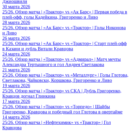
Джиошвили
30 марта 2026
25/26. Обзор матча | «Трактор» vs «Ак Барс» | Первая победа в
плей-офф, голы Кадейкина, Григоренко и Ливо
28 марта 2026
25/26. Обзор матча | «Ак Барс» vs «Трактор» | Голы Никонова
и Ливо
26 марта 2026
25/26. Обзор матча | «Ак Барс» vs «Трактор» | Старт плей-офф
в Казани и дубль Витали Кравцова
24 марта 2026
25/26. Обзор матча | «Трактор» vs «Адмирал» | Матч мечты
Александра Тертышного и гол Андрея Светлакова
21 марта 2026
25/26. Обзор матча | «Трактор» vs «Металлург» | Голы Глотова,
Светлакова, Чайковски, Коршкова, Григоренко и Ливо
19 марта 2026
25/26. Обзор матча | «Трактор» vs СКА | Дубль Григоренко,
Кравцов догнал Глинкина
17 марта 2026
25/26. Обзор матча | «Трактор» vs «Торпедо» | Шайбы
Григоренко, Кравцова и победный гол Глотова в овертайме
14 марта 2026
25/26. Обзор матча | «Нефтехимик» vs «Трактор» | Гол
Кравцова