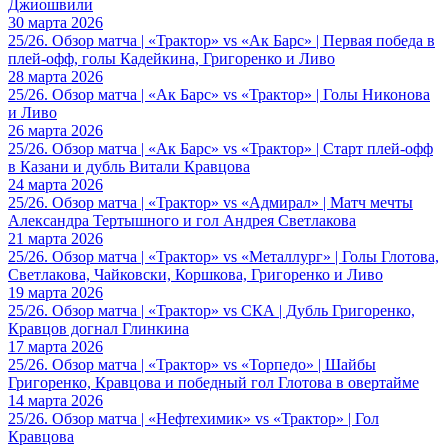
Джиошвили
30 марта 2026
25/26. Обзор матча | «Трактор» vs «Ак Барс» | Первая победа в
плей-офф, голы Кадейкина, Григоренко и Ливо
28 марта 2026
25/26. Обзор матча | «Ак Барс» vs «Трактор» | Голы Никонова
и Ливо
26 марта 2026
25/26. Обзор матча | «Ак Барс» vs «Трактор» | Старт плей-офф
в Казани и дубль Витали Кравцова
24 марта 2026
25/26. Обзор матча | «Трактор» vs «Адмирал» | Матч мечты
Александра Тертышного и гол Андрея Светлакова
21 марта 2026
25/26. Обзор матча | «Трактор» vs «Металлург» | Голы Глотова,
Светлакова, Чайковски, Коршкова, Григоренко и Ливо
19 марта 2026
25/26. Обзор матча | «Трактор» vs СКА | Дубль Григоренко,
Кравцов догнал Глинкина
17 марта 2026
25/26. Обзор матча | «Трактор» vs «Торпедо» | Шайбы
Григоренко, Кравцова и победный гол Глотова в овертайме
14 марта 2026
25/26. Обзор матча | «Нефтехимик» vs «Трактор» | Гол
Кравцова