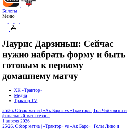
Билеты
Меню
Лаурис Дарзиньш: Сейчас
нужно набрать форму и быть
готовым к первому
домашнему матчу
ХК «Трактор»
Медиа
Трактор TV
25/26. Обзор матча | «Ак Барс» vs «Трактор» | Гол Чайковски и
финальный матч сезона
1 апреля 2026
25/26. Обзор матча | «Трактор» vs «Ак Барс» | Голы Ливо и