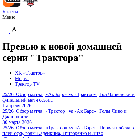
Билеты
Меню
Превью к новой домашней
серии "Трактора"
ХК «Трактор»
Медиа
Трактор TV
25/26. Обзор матча | «Ак Барс» vs «Трактор» | Гол Чайковски и
финальный матч сезона
1 апреля 2026
25/26. Обзор матча | «Трактор» vs «Ак Барс» | Голы Ливо и
Джиошвили
30 марта 2026
25/26. Обзор матча | «Трактор» vs «Ак Барс» | Первая победа в
плей-офф, голы Кадейкина, Григоренко и Ливо