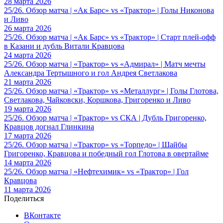
28 марта 2026
25/26. Обзор матча | «Ак Барс» vs «Трактор» | Голы Никонова
и Ливо
26 марта 2026
25/26. Обзор матча | «Ак Барс» vs «Трактор» | Старт плей-офф
в Казани и дубль Витали Кравцова
24 марта 2026
25/26. Обзор матча | «Трактор» vs «Адмирал» | Матч мечты
Александра Тертышного и гол Андрея Светлакова
21 марта 2026
25/26. Обзор матча | «Трактор» vs «Металлург» | Голы Глотова,
Светлакова, Чайковски, Коршкова, Григоренко и Ливо
19 марта 2026
25/26. Обзор матча | «Трактор» vs СКА | Дубль Григоренко,
Кравцов догнал Глинкина
17 марта 2026
25/26. Обзор матча | «Трактор» vs «Торпедо» | Шайбы
Григоренко, Кравцова и победный гол Глотова в овертайме
14 марта 2026
25/26. Обзор матча | «Нефтехимик» vs «Трактор» | Гол
Кравцова
11 марта 2026
Поделиться
ВКонтакте