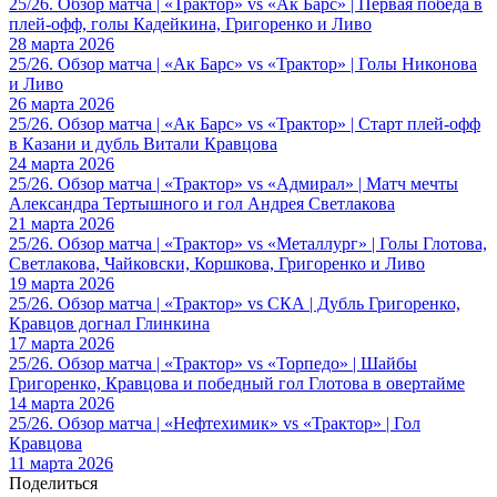
25/26. Обзор матча | «Трактор» vs «Ак Барс» | Первая победа в
плей-офф, голы Кадейкина, Григоренко и Ливо
28 марта 2026
25/26. Обзор матча | «Ак Барс» vs «Трактор» | Голы Никонова
и Ливо
26 марта 2026
25/26. Обзор матча | «Ак Барс» vs «Трактор» | Старт плей-офф
в Казани и дубль Витали Кравцова
24 марта 2026
25/26. Обзор матча | «Трактор» vs «Адмирал» | Матч мечты
Александра Тертышного и гол Андрея Светлакова
21 марта 2026
25/26. Обзор матча | «Трактор» vs «Металлург» | Голы Глотова,
Светлакова, Чайковски, Коршкова, Григоренко и Ливо
19 марта 2026
25/26. Обзор матча | «Трактор» vs СКА | Дубль Григоренко,
Кравцов догнал Глинкина
17 марта 2026
25/26. Обзор матча | «Трактор» vs «Торпедо» | Шайбы
Григоренко, Кравцова и победный гол Глотова в овертайме
14 марта 2026
25/26. Обзор матча | «Нефтехимик» vs «Трактор» | Гол
Кравцова
11 марта 2026
Поделиться