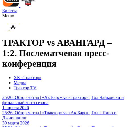
Билеты
Меню
ТРАКТОР vs АВАНГАРД –
1:2. Послематчевая пресс-
конференция
ХК «Трактор»
Медиа
Трактор TV
25/26. Обзор матча | «Ак Барс» vs «Трактор» | Гол Чайковски и
финальный матч сезона
1 апреля 2026
25/26. Обзор матча | «Трактор» vs «Ак Барс» | Голы Ливо и
Джиошвили
30 марта 2026