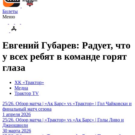
Билеты
Меню
Евгений Губарев: Радует, что
у всех ребят в команде горят
глаза
ХК «Трактор»
Медиа
Трактор TV
25/26. Обзор матча | «Ак Барс» vs «Трактор» | Гол Чайковски и
финальный матч сезона
1 апреля 2026
25/26. Обзор матча | «Трактор» vs «Ак Барс» | Голы Ливо и
Джиошвили
30 марта 2026