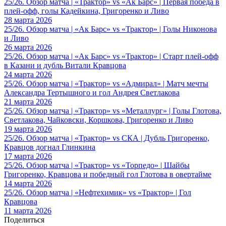
25/26. Обзор матча | «Трактор» vs «Ак Барс» | Первая победа в
плей-офф, голы Кадейкина, Григоренко и Ливо
28 марта 2026
25/26. Обзор матча | «Ак Барс» vs «Трактор» | Голы Никонова
и Ливо
26 марта 2026
25/26. Обзор матча | «Ак Барс» vs «Трактор» | Старт плей-офф
в Казани и дубль Витали Кравцова
24 марта 2026
25/26. Обзор матча | «Трактор» vs «Адмирал» | Матч мечты
Александра Тертышного и гол Андрея Светлакова
21 марта 2026
25/26. Обзор матча | «Трактор» vs «Металлург» | Голы Глотова,
Светлакова, Чайковски, Коршкова, Григоренко и Ливо
19 марта 2026
25/26. Обзор матча | «Трактор» vs СКА | Дубль Григоренко,
Кравцов догнал Глинкина
17 марта 2026
25/26. Обзор матча | «Трактор» vs «Торпедо» | Шайбы
Григоренко, Кравцова и победный гол Глотова в овертайме
14 марта 2026
25/26. Обзор матча | «Нефтехимик» vs «Трактор» | Гол
Кравцова
11 марта 2026
Поделиться