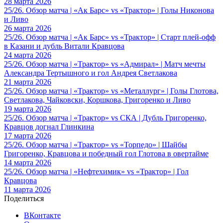
28 марта 2026
25/26. Обзор матча | «Ак Барс» vs «Трактор» | Голы Никонова
и Ливо
26 марта 2026
25/26. Обзор матча | «Ак Барс» vs «Трактор» | Старт плей-офф
в Казани и дубль Витали Кравцова
24 марта 2026
25/26. Обзор матча | «Трактор» vs «Адмирал» | Матч мечты
Александра Тертышного и гол Андрея Светлакова
21 марта 2026
25/26. Обзор матча | «Трактор» vs «Металлург» | Голы Глотова,
Светлакова, Чайковски, Коршкова, Григоренко и Ливо
19 марта 2026
25/26. Обзор матча | «Трактор» vs СКА | Дубль Григоренко,
Кравцов догнал Глинкина
17 марта 2026
25/26. Обзор матча | «Трактор» vs «Торпедо» | Шайбы
Григоренко, Кравцова и победный гол Глотова в овертайме
14 марта 2026
25/26. Обзор матча | «Нефтехимик» vs «Трактор» | Гол
Кравцова
11 марта 2026
Поделиться
ВКонтакте