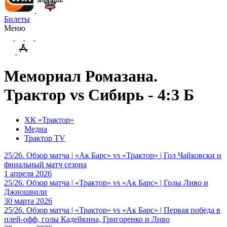
Билеты
Меню
Мемориал Ромазана.
Трактор vs Сибирь - 4:3 Б
ХК «Трактор»
Медиа
Трактор TV
25/26. Обзор матча | «Ак Барс» vs «Трактор» | Гол Чайковски и
финальный матч сезона
1 апреля 2026
25/26. Обзор матча | «Трактор» vs «Ак Барс» | Голы Ливо и
Джиошвили
30 марта 2026
25/26. Обзор матча | «Трактор» vs «Ак Барс» | Первая победа в
плей-офф, голы Кадейкина, Григоренко и Ливо