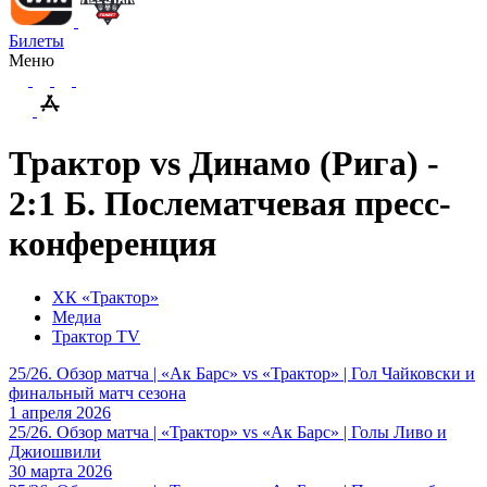
Билеты
Меню
Трактор vs Динамо (Рига) -
2:1 Б. Послематчевая пресс-
конференция
ХК «Трактор»
Медиа
Трактор TV
25/26. Обзор матча | «Ак Барс» vs «Трактор» | Гол Чайковски и
финальный матч сезона
1 апреля 2026
25/26. Обзор матча | «Трактор» vs «Ак Барс» | Голы Ливо и
Джиошвили
30 марта 2026