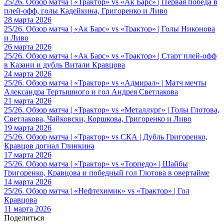
25/26. Обзор матча | «Трактор» vs «Ак Барс» | Первая победа в
плей-офф, голы Кадейкина, Григоренко и Ливо
28 марта 2026
25/26. Обзор матча | «Ак Барс» vs «Трактор» | Голы Никонова
и Ливо
26 марта 2026
25/26. Обзор матча | «Ак Барс» vs «Трактор» | Старт плей-офф
в Казани и дубль Витали Кравцова
24 марта 2026
25/26. Обзор матча | «Трактор» vs «Адмирал» | Матч мечты
Александра Тертышного и гол Андрея Светлакова
21 марта 2026
25/26. Обзор матча | «Трактор» vs «Металлург» | Голы Глотова,
Светлакова, Чайковски, Коршкова, Григоренко и Ливо
19 марта 2026
25/26. Обзор матча | «Трактор» vs СКА | Дубль Григоренко,
Кравцов догнал Глинкина
17 марта 2026
25/26. Обзор матча | «Трактор» vs «Торпедо» | Шайбы
Григоренко, Кравцова и победный гол Глотова в овертайме
14 марта 2026
25/26. Обзор матча | «Нефтехимик» vs «Трактор» | Гол
Кравцова
11 марта 2026
Поделиться