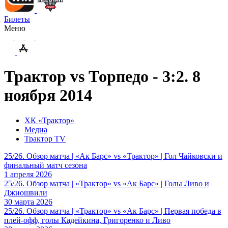
Билеты
Меню
Трактор vs Торпедо - 3:2. 8
ноября 2014
ХК «Трактор»
Медиа
Трактор TV
25/26. Обзор матча | «Ак Барс» vs «Трактор» | Гол Чайковски и
финальный матч сезона
1 апреля 2026
25/26. Обзор матча | «Трактор» vs «Ак Барс» | Голы Ливо и
Джиошвили
30 марта 2026
25/26. Обзор матча | «Трактор» vs «Ак Барс» | Первая победа в
плей-офф, голы Кадейкина, Григоренко и Ливо