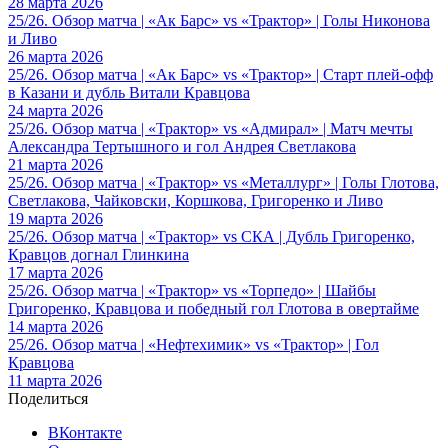
28 марта 2026
25/26. Обзор матча | «Ак Барс» vs «Трактор» | Голы Никонова
и Ливо
26 марта 2026
25/26. Обзор матча | «Ак Барс» vs «Трактор» | Старт плей-офф
в Казани и дубль Витали Кравцова
24 марта 2026
25/26. Обзор матча | «Трактор» vs «Адмирал» | Матч мечты
Александра Тертышного и гол Андрея Светлакова
21 марта 2026
25/26. Обзор матча | «Трактор» vs «Металлург» | Голы Глотова,
Светлакова, Чайковски, Коршкова, Григоренко и Ливо
19 марта 2026
25/26. Обзор матча | «Трактор» vs СКА | Дубль Григоренко,
Кравцов догнал Глинкина
17 марта 2026
25/26. Обзор матча | «Трактор» vs «Торпедо» | Шайбы
Григоренко, Кравцова и победный гол Глотова в овертайме
14 марта 2026
25/26. Обзор матча | «Нефтехимик» vs «Трактор» | Гол
Кравцова
11 марта 2026
Поделиться
ВКонтакте