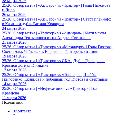
28 марта 2026
25/26. Обзор матча | «Ак Барс» vs «Трактор» | Голы Никонова
и Ливо
26 марта 2026
25/26. Обзор матча | «Ак Барс» vs «Трактор» | Старт плей-офф
в Казани и дубль Витали Кравцова
24 марта 2026
25/26. Обзор матча | «Трактор» vs «Адмирал» | Матч мечты
Александра Тертышного и гол Андрея Светлакова
21 марта 2026
25/26. Обзор матча | «Трактор» vs «Металлург» | Голы Глотова,
Светлакова, Чайковски, Коршкова, Григоренко и Ливо
19 марта 2026
25/26. Обзор матча | «Трактор» vs СКА | Дубль Григоренко,
Кравцов догнал Глинкина
17 марта 2026
25/26. Обзор матча | «Трактор» vs «Торпедо» | Шайбы
Григоренко, Кравцова и победный гол Глотова в овертайме
14 марта 2026
25/26. Обзор матча | «Нефтехимик» vs «Трактор» | Гол
Кравцова
11 марта 2026
Поделиться
ВКонтакте