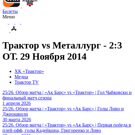
Билеты
Меню
Трактор vs Металлург - 2:3
ОТ. 29 Ноября 2014
ХК «Трактор»
Медиа
Трактор TV
25/26. Обзор матча | «Ак Барс» vs «Трактор» | Гол Чайковски и
финальный матч сезона
1 апреля 2026
25/26. Обзор матча | «Трактор» vs «Ак Барс» | Голы Ливо и
Джиошвили
30 марта 2026
25/26. Обзор матча | «Трактор» vs «Ак Барс» | Первая победа в
плей-офф, голы Кадейкина, Григоренко и Ливо