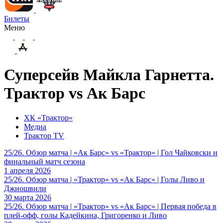
Билеты
Меню
Суперсейв Майкла Гарнетта.
Трактор vs Ак Барс
ХК «Трактор»
Медиа
Трактор TV
25/26. Обзор матча | «Ак Барс» vs «Трактор» | Гол Чайковски и
финальный матч сезона
1 апреля 2026
25/26. Обзор матча | «Трактор» vs «Ак Барс» | Голы Ливо и
Джиошвили
30 марта 2026
25/26. Обзор матча | «Трактор» vs «Ак Барс» | Первая победа в
плей-офф, голы Кадейкина, Григоренко и Ливо