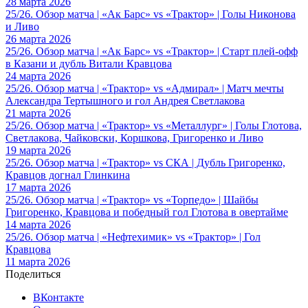
28 марта 2026
25/26. Обзор матча | «Ак Барс» vs «Трактор» | Голы Никонова
и Ливо
26 марта 2026
25/26. Обзор матча | «Ак Барс» vs «Трактор» | Старт плей-офф
в Казани и дубль Витали Кравцова
24 марта 2026
25/26. Обзор матча | «Трактор» vs «Адмирал» | Матч мечты
Александра Тертышного и гол Андрея Светлакова
21 марта 2026
25/26. Обзор матча | «Трактор» vs «Металлург» | Голы Глотова,
Светлакова, Чайковски, Коршкова, Григоренко и Ливо
19 марта 2026
25/26. Обзор матча | «Трактор» vs СКА | Дубль Григоренко,
Кравцов догнал Глинкина
17 марта 2026
25/26. Обзор матча | «Трактор» vs «Торпедо» | Шайбы
Григоренко, Кравцова и победный гол Глотова в овертайме
14 марта 2026
25/26. Обзор матча | «Нефтехимик» vs «Трактор» | Гол
Кравцова
11 марта 2026
Поделиться
ВКонтакте