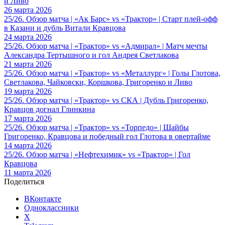
и Ливо
26 марта 2026
25/26. Обзор матча | «Ак Барс» vs «Трактор» | Старт плей-офф
в Казани и дубль Витали Кравцова
24 марта 2026
25/26. Обзор матча | «Трактор» vs «Адмирал» | Матч мечты
Александра Тертышного и гол Андрея Светлакова
21 марта 2026
25/26. Обзор матча | «Трактор» vs «Металлург» | Голы Глотова,
Светлакова, Чайковски, Коршкова, Григоренко и Ливо
19 марта 2026
25/26. Обзор матча | «Трактор» vs СКА | Дубль Григоренко,
Кравцов догнал Глинкина
17 марта 2026
25/26. Обзор матча | «Трактор» vs «Торпедо» | Шайбы
Григоренко, Кравцова и победный гол Глотова в овертайме
14 марта 2026
25/26. Обзор матча | «Нефтехимик» vs «Трактор» | Гол
Кравцова
11 марта 2026
Поделиться
ВКонтакте
Одноклассники
X