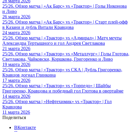
28 марта 2026
25/26. Обзор матча | «Ак Барс» vs «Трактор» | Голы Никонова
и Ливо
26 марта 2026
25/26. Обзор матча | «Ак Барс» vs «Трактор» | Старт плей-офф
в Казани и дубль Витали Кравцова
24 марта 2026
25/26. Обзор матча | «Трактор» vs «Адмирал» | Матч мечты
Александра Тертышного и гол Андрея Светлакова
21 марта 2026
25/26. Обзор матча | «Трактор» vs «Металлург» | Голы Глотова,
Светлакова, Чайковски, Коршкова, Григоренко и Ливо
19 марта 2026
25/26. Обзор матча | «Трактор» vs СКА | Дубль Григоренко,
Кравцов догнал Глинкина
17 марта 2026
25/26. Обзор матча | «Трактор» vs «Торпедо» | Шайбы
Григоренко, Кравцова и победный гол Глотова в овертайме
14 марта 2026
25/26. Обзор матча | «Нефтехимик» vs «Трактор» | Гол
Кравцова
11 марта 2026
Поделиться
ВКонтакте