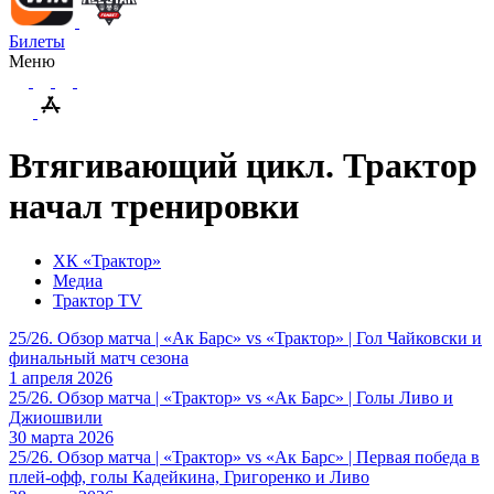
Билеты
Меню
Втягивающий цикл. Трактор
начал тренировки
ХК «Трактор»
Медиа
Трактор TV
25/26. Обзор матча | «Ак Барс» vs «Трактор» | Гол Чайковски и
финальный матч сезона
1 апреля 2026
25/26. Обзор матча | «Трактор» vs «Ак Барс» | Голы Ливо и
Джиошвили
30 марта 2026
25/26. Обзор матча | «Трактор» vs «Ак Барс» | Первая победа в
плей-офф, голы Кадейкина, Григоренко и Ливо