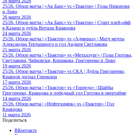
28 марта 2026
25/26. Обзор матча | «Ак Барс» vs «Трактор» | Голы Никонова
и Ливо
26 марта 2026
25/26. Обзор матча | «Ак Барс» vs «Трактор» | Старт плей-офф
в Казани и дубль Витали Кравцова
24 марта 2026
25/26. Обзор матча | «Трактор» vs «Адмирал» | Матч мечты
Александра Тертышного и гол Андрея Светлакова
21 марта 2026
25/26. Обзор матча | «Трактор» vs «Металлург» | Голы Глотова,
Светлакова, Чайковски, Коршкова, Григоренко и Ливо
19 марта 2026
25/26. Обзор матча | «Трактор» vs СКА | Дубль Григоренко,
Кравцов догнал Глинкина
17 марта 2026
25/26. Обзор матча | «Трактор» vs «Торпедо» | Шайбы
Григоренко, Кравцова и победный гол Глотова в овертайме
14 марта 2026
25/26. Обзор матча | «Нефтехимик» vs «Трактор» | Гол
Кравцова
11 марта 2026
Поделиться
ВКонтакте