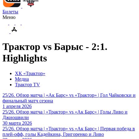
Билеты
Меню
Трактор vs Барыс - 2:1.
Highlights
ХК «Трактор»
Медиа
Трактор TV
25/26. Обзор матча | «Ак Барс» vs «Трактор» | Гол Чайковски и
финальный матч сезона
1 апреля 2026
25/26. Обзор матча | «Трактор» vs «Ак Барс» | Голы Ливо и
Джиошвили
30 марта 2026
25/26. Обзор матча | «Трактор» vs «Ак Барс» | Первая победа в
плей-офф, голы Кадейкина, Григоренко и Ливо