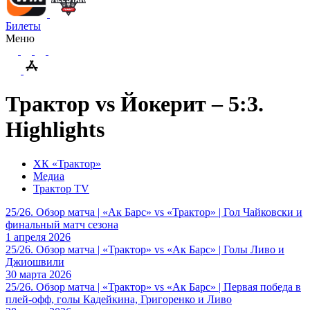
Билеты
Меню
Трактор vs Йокерит – 5:3.
Highlights
ХК «Трактор»
Медиа
Трактор TV
25/26. Обзор матча | «Ак Барс» vs «Трактор» | Гол Чайковски и
финальный матч сезона
1 апреля 2026
25/26. Обзор матча | «Трактор» vs «Ак Барс» | Голы Ливо и
Джиошвили
30 марта 2026
25/26. Обзор матча | «Трактор» vs «Ак Барс» | Первая победа в
плей-офф, голы Кадейкина, Григоренко и Ливо