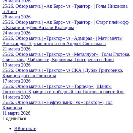
28 марта 2026
25/26. Обзор матча | «Ак Барс» vs «Трактор» | Голы Никонова
и Ливо
26 марта 2026
25/26. Обзор матча | «Ак Барс» vs «Трактор» | Старт плей-офф
в Казани и дубль Витали Кравцова
24 марта 2026
25/26. Обзор матча | «Трактор» vs «Адмирал» | Матч мечты
Александра Тертышного и гол Андрея Светлакова
21 марта 2026
25/26. Обзор матча | «Трактор» vs «Металлург» | Голы Глотова,
Светлакова, Чайковски, Коршкова, Григоренко и Ливо
19 марта 2026
25/26. Обзор матча | «Трактор» vs СКА | Дубль Григоренко,
Кравцов догнал Глинкина
17 марта 2026
25/26. Обзор матча | «Трактор» vs «Торпедо» | Шайбы
Григоренко, Кравцова и победный гол Глотова в овертайме
14 марта 2026
25/26. Обзор матча | «Нефтехимик» vs «Трактор» | Гол
Кравцова
11 марта 2026
Поделиться
ВКонтакте