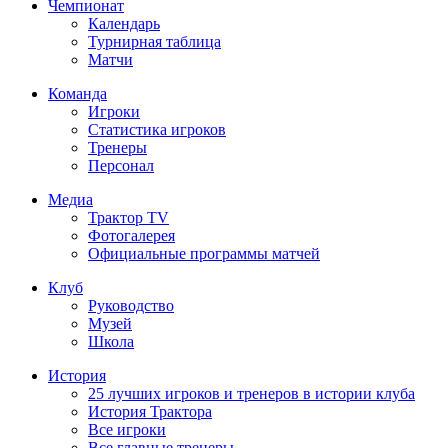
Чемпионат
Календарь
Турнирная таблица
Матчи
Команда
Игроки
Статистика игроков
Тренеры
Персонал
Медиа
Трактор TV
Фотогалерея
Официальные программы матчей
Клуб
Руководство
Музей
Школа
История
25 лучших игроков и тренеров в истории клуба
История Трактора
Все игроки
Все главные тренеры