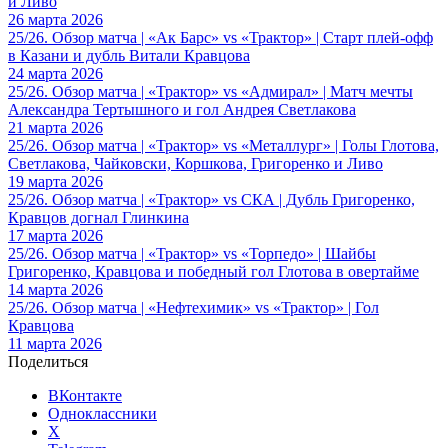
и Ливо
26 марта 2026
25/26. Обзор матча | «Ак Барс» vs «Трактор» | Старт плей-офф
в Казани и дубль Витали Кравцова
24 марта 2026
25/26. Обзор матча | «Трактор» vs «Адмирал» | Матч мечты
Александра Тертышного и гол Андрея Светлакова
21 марта 2026
25/26. Обзор матча | «Трактор» vs «Металлург» | Голы Глотова,
Светлакова, Чайковски, Коршкова, Григоренко и Ливо
19 марта 2026
25/26. Обзор матча | «Трактор» vs СКА | Дубль Григоренко,
Кравцов догнал Глинкина
17 марта 2026
25/26. Обзор матча | «Трактор» vs «Торпедо» | Шайбы
Григоренко, Кравцова и победный гол Глотова в овертайме
14 марта 2026
25/26. Обзор матча | «Нефтехимик» vs «Трактор» | Гол
Кравцова
11 марта 2026
Поделиться
ВКонтакте
Одноклассники
X