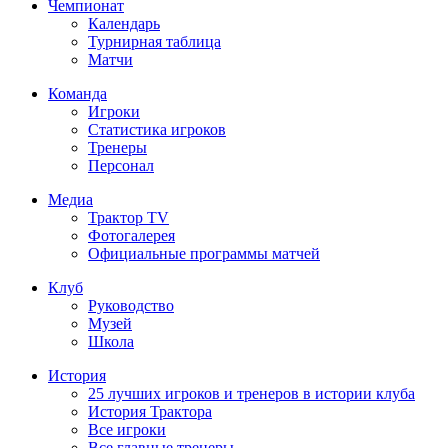
Чемпионат
Календарь
Турнирная таблица
Матчи
Команда
Игроки
Статистика игроков
Тренеры
Персонал
Медиа
Трактор TV
Фотогалерея
Официальные программы матчей
Клуб
Руководство
Музей
Школа
История
25 лучших игроков и тренеров в истории клуба
История Трактора
Все игроки
Все главные тренеры