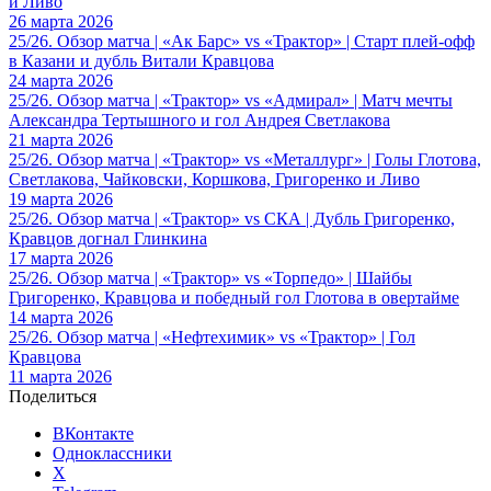
и Ливо
26 марта 2026
25/26. Обзор матча | «Ак Барс» vs «Трактор» | Старт плей-офф
в Казани и дубль Витали Кравцова
24 марта 2026
25/26. Обзор матча | «Трактор» vs «Адмирал» | Матч мечты
Александра Тертышного и гол Андрея Светлакова
21 марта 2026
25/26. Обзор матча | «Трактор» vs «Металлург» | Голы Глотова,
Светлакова, Чайковски, Коршкова, Григоренко и Ливо
19 марта 2026
25/26. Обзор матча | «Трактор» vs СКА | Дубль Григоренко,
Кравцов догнал Глинкина
17 марта 2026
25/26. Обзор матча | «Трактор» vs «Торпедо» | Шайбы
Григоренко, Кравцова и победный гол Глотова в овертайме
14 марта 2026
25/26. Обзор матча | «Нефтехимик» vs «Трактор» | Гол
Кравцова
11 марта 2026
Поделиться
ВКонтакте
Одноклассники
X