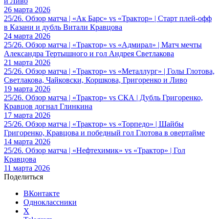
и Ливо
26 марта 2026
25/26. Обзор матча | «Ак Барс» vs «Трактор» | Старт плей-офф
в Казани и дубль Витали Кравцова
24 марта 2026
25/26. Обзор матча | «Трактор» vs «Адмирал» | Матч мечты
Александра Тертышного и гол Андрея Светлакова
21 марта 2026
25/26. Обзор матча | «Трактор» vs «Металлург» | Голы Глотова,
Светлакова, Чайковски, Коршкова, Григоренко и Ливо
19 марта 2026
25/26. Обзор матча | «Трактор» vs СКА | Дубль Григоренко,
Кравцов догнал Глинкина
17 марта 2026
25/26. Обзор матча | «Трактор» vs «Торпедо» | Шайбы
Григоренко, Кравцова и победный гол Глотова в овертайме
14 марта 2026
25/26. Обзор матча | «Нефтехимик» vs «Трактор» | Гол
Кравцова
11 марта 2026
Поделиться
ВКонтакте
Одноклассники
X