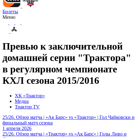
Билеты
Меню
Превью к заключительной
домашней серии "Трактора"
в регулярном чемпионате
КХЛ сезона 2015/2016
ХК «Трактор»
Медиа
Трактор TV
25/26. Обзор матча | «Ак Барс» vs «Трактор» | Гол Чайковски и
финальный матч сезона
1 апреля 2026
25/26. Обзор матча | «Трактор» vs «Ак Барс» | Голы Ливо и