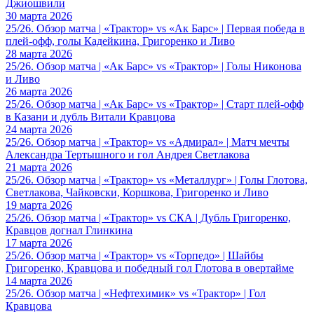
Джиошвили
30 марта 2026
25/26. Обзор матча | «Трактор» vs «Ак Барс» | Первая победа в
плей-офф, голы Кадейкина, Григоренко и Ливо
28 марта 2026
25/26. Обзор матча | «Ак Барс» vs «Трактор» | Голы Никонова
и Ливо
26 марта 2026
25/26. Обзор матча | «Ак Барс» vs «Трактор» | Старт плей-офф
в Казани и дубль Витали Кравцова
24 марта 2026
25/26. Обзор матча | «Трактор» vs «Адмирал» | Матч мечты
Александра Тертышного и гол Андрея Светлакова
21 марта 2026
25/26. Обзор матча | «Трактор» vs «Металлург» | Голы Глотова,
Светлакова, Чайковски, Коршкова, Григоренко и Ливо
19 марта 2026
25/26. Обзор матча | «Трактор» vs СКА | Дубль Григоренко,
Кравцов догнал Глинкина
17 марта 2026
25/26. Обзор матча | «Трактор» vs «Торпедо» | Шайбы
Григоренко, Кравцова и победный гол Глотова в овертайме
14 марта 2026
25/26. Обзор матча | «Нефтехимик» vs «Трактор» | Гол
Кравцова