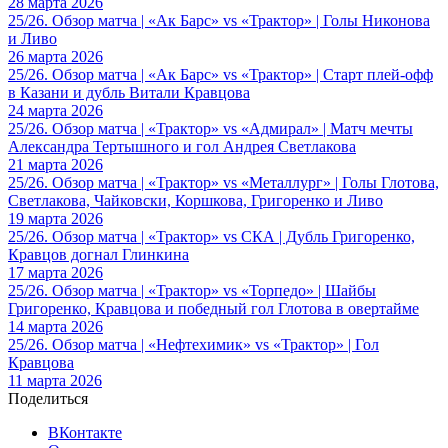
28 марта 2026
25/26. Обзор матча | «Ак Барс» vs «Трактор» | Голы Никонова
и Ливо
26 марта 2026
25/26. Обзор матча | «Ак Барс» vs «Трактор» | Старт плей-офф
в Казани и дубль Витали Кравцова
24 марта 2026
25/26. Обзор матча | «Трактор» vs «Адмирал» | Матч мечты
Александра Тертышного и гол Андрея Светлакова
21 марта 2026
25/26. Обзор матча | «Трактор» vs «Металлург» | Голы Глотова,
Светлакова, Чайковски, Коршкова, Григоренко и Ливо
19 марта 2026
25/26. Обзор матча | «Трактор» vs СКА | Дубль Григоренко,
Кравцов догнал Глинкина
17 марта 2026
25/26. Обзор матча | «Трактор» vs «Торпедо» | Шайбы
Григоренко, Кравцова и победный гол Глотова в овертайме
14 марта 2026
25/26. Обзор матча | «Нефтехимик» vs «Трактор» | Гол
Кравцова
11 марта 2026
Поделиться
ВКонтакте