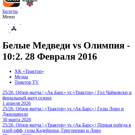
Билеты
Меню
Белые Медведи vs Олимпия -
10:2. 28 Февраля 2016
ХК «Трактор»
Медиа
Трактор TV
25/26. Обзор матча | «Ак Барс» vs «Трактор» | Гол Чайковски и
финальный матч сезона
1 апреля 2026
25/26. Обзор матча | «Трактор» vs «Ак Барс» | Голы Ливо и
Джиошвили
30 марта 2026
25/26. Обзор матча | «Трактор» vs «Ак Барс» | Первая победа в
плей-офф, голы Кадейкина, Григоренко и Ливо