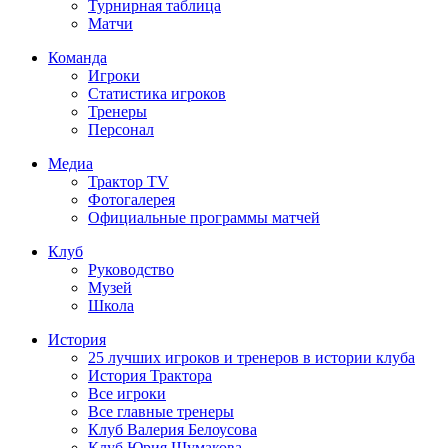
Турнирная таблица
Матчи
Команда
Игроки
Статистика игроков
Тренеры
Персонал
Медиа
Трактор TV
Фотогалерея
Официальные программы матчей
Клуб
Руководство
Музей
Школа
История
25 лучших игроков и тренеров в истории клуба
История Трактора
Все игроки
Все главные тренеры
Клуб Валерия Белоусова
Клуб Юрия Шумакова