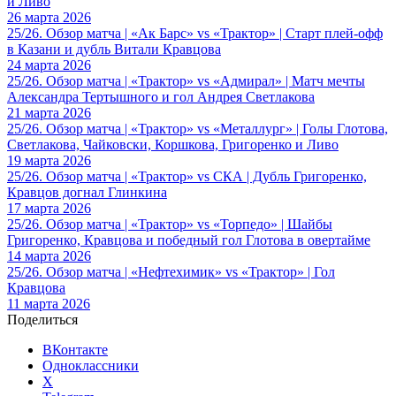
и Ливо
26 марта 2026
25/26. Обзор матча | «Ак Барс» vs «Трактор» | Старт плей-офф
в Казани и дубль Витали Кравцова
24 марта 2026
25/26. Обзор матча | «Трактор» vs «Адмирал» | Матч мечты
Александра Тертышного и гол Андрея Светлакова
21 марта 2026
25/26. Обзор матча | «Трактор» vs «Металлург» | Голы Глотова,
Светлакова, Чайковски, Коршкова, Григоренко и Ливо
19 марта 2026
25/26. Обзор матча | «Трактор» vs СКА | Дубль Григоренко,
Кравцов догнал Глинкина
17 марта 2026
25/26. Обзор матча | «Трактор» vs «Торпедо» | Шайбы
Григоренко, Кравцова и победный гол Глотова в овертайме
14 марта 2026
25/26. Обзор матча | «Нефтехимик» vs «Трактор» | Гол
Кравцова
11 марта 2026
Поделиться
ВКонтакте
Одноклассники
X