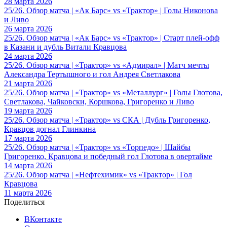
28 марта 2026
25/26. Обзор матча | «Ак Барс» vs «Трактор» | Голы Никонова
и Ливо
26 марта 2026
25/26. Обзор матча | «Ак Барс» vs «Трактор» | Старт плей-офф
в Казани и дубль Витали Кравцова
24 марта 2026
25/26. Обзор матча | «Трактор» vs «Адмирал» | Матч мечты
Александра Тертышного и гол Андрея Светлакова
21 марта 2026
25/26. Обзор матча | «Трактор» vs «Металлург» | Голы Глотова,
Светлакова, Чайковски, Коршкова, Григоренко и Ливо
19 марта 2026
25/26. Обзор матча | «Трактор» vs СКА | Дубль Григоренко,
Кравцов догнал Глинкина
17 марта 2026
25/26. Обзор матча | «Трактор» vs «Торпедо» | Шайбы
Григоренко, Кравцова и победный гол Глотова в овертайме
14 марта 2026
25/26. Обзор матча | «Нефтехимик» vs «Трактор» | Гол
Кравцова
11 марта 2026
Поделиться
ВКонтакте