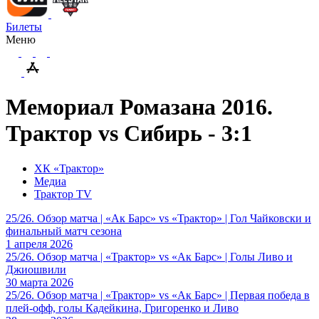
Билеты
Меню
Мемориал Ромазана 2016.
Трактор vs Сибирь - 3:1
ХК «Трактор»
Медиа
Трактор TV
25/26. Обзор матча | «Ак Барс» vs «Трактор» | Гол Чайковски и
финальный матч сезона
1 апреля 2026
25/26. Обзор матча | «Трактор» vs «Ак Барс» | Голы Ливо и
Джиошвили
30 марта 2026
25/26. Обзор матча | «Трактор» vs «Ак Барс» | Первая победа в
плей-офф, голы Кадейкина, Григоренко и Ливо